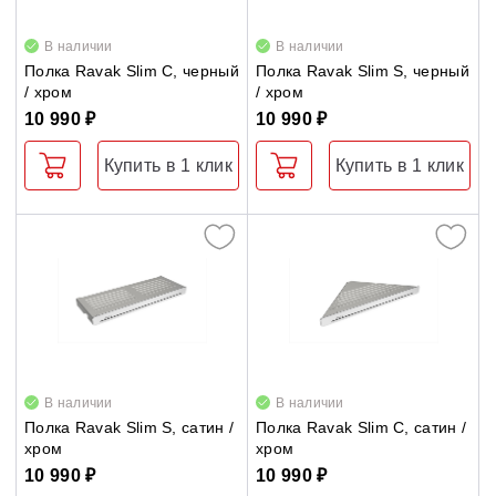
Душевые уголки
В наличии
В наличии
Полка Ravak Slim C, черный
Полка Ravak Slim S, черный
/ хром
/ хром
Поддоны для душа
10 990 ₽
10 990 ₽
Сиденья OVO для душевых уголков
Купить в 1 клик
Купить в 1 клик
Полотенцесушители
Гидромассаж для ванны
Душевые каналы
Умывальники
В наличии
В наличии
Полка Ravak Slim S, сатин /
Полка Ravak Slim C, сатин /
Средства ухода
хром
хром
10 990 ₽
10 990 ₽