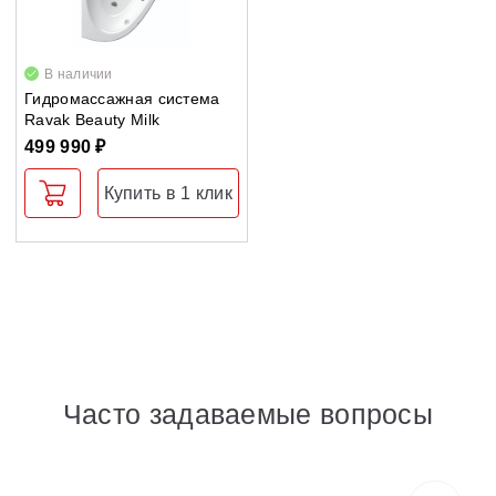
Душевые уголки
В наличии
Поддоны для душа
Гидромассажная система
Ravak Beauty Milk
499 990 ₽
Сиденья OVO для душевых уголков
Купить в 1 клик
Полотенцесушители
Гидромассаж для ванны
Душевые каналы
Умывальники
Часто задаваемые вопросы
Средства ухода