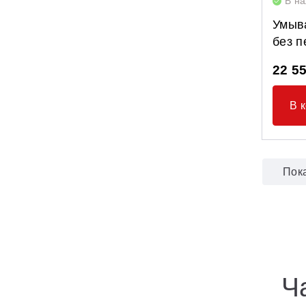
В н
Умыв
без п
22 5
В 
Пок
Ч