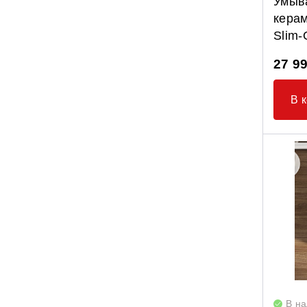
Умыв
керам
Slim-
27 9
В 
В н