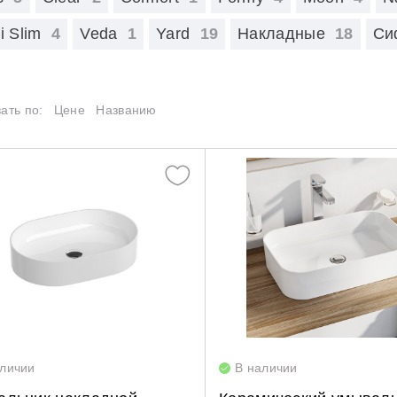
LoveStory II
Серия Solar
Полотенцесушители
Ceramic
i Slim
4
Veda
1
Yard
19
Накладные
18
Си
NewDay
Серия Spring
Ceramic Slim
Гидромассаж для ванны
Chrome
Rosa 95
Серия Susan
ать по:
Цене
Названию
Classic
Rosa I
Скрытые части
Clear
Rosa II
Comfort
Formy
Moon
Natural
Ring
Rosa II
Solo
аличии
В наличии
Uni/Uni Slim