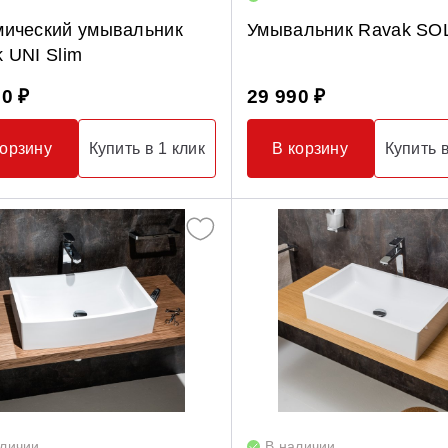
мический умывальник
Умывальник Ravak SO
 UNI Slim
90 ₽
29 990 ₽
корзину
Купить в 1 клик
В корзину
Купить в
аличии
В наличии