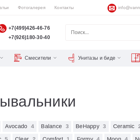
атьи
Фотогалерея
Контакты
info@vann
+7(499)426-46-76
+7(926)180-30-40
Смесители
Унитазы и биде
Classic
Серия Espirit
Кнопки слива
Chrome
Душевы
Душевые двери
Domino
Серия Flat
Сиденья для унитазов
Cool
Domino Plus
Серия Freedom
Matrix
Умывал
Душевые уголки
ывальники
Formy
Серия LIFE
Nexty
10°
Поддоны для душа
Avocado
Freedom
Серия Neo
Avocado
4
Balance
3
BeHappy
3
Ceramic
Сиденья OVO для душевых
Balance
Gentiana
Серия Puri
уголков
ic
5
Clear
2
Comfort
1
Formy
4
Moon
4
N
BeHappy