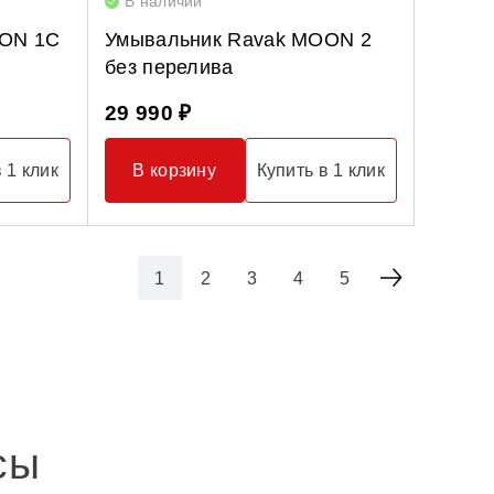
В наличии
OON 1C
Умывальник Ravak MOON 2
без перелива
29 990 ₽
 1 клик
В корзину
Купить в 1 клик
1
2
3
4
5
сы