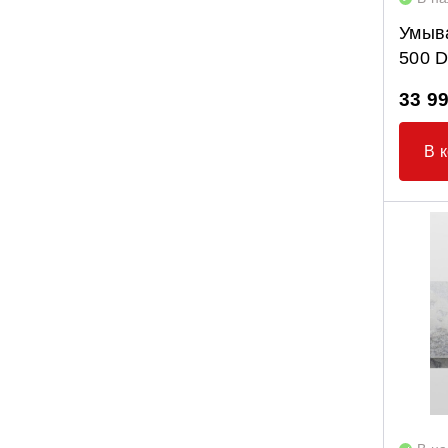
Умыв
500 
33 9
В 