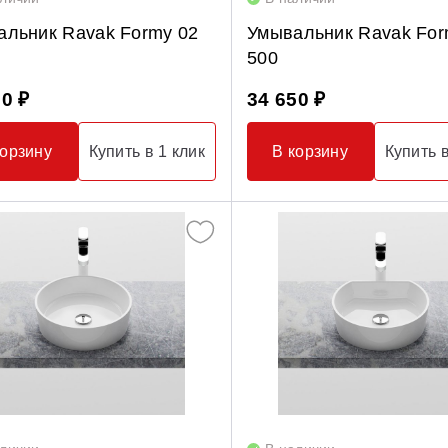
альник Ravak Formy 02
Умывальник Ravak For
D
500
90 ₽
34 650 ₽
корзину
Купить в 1 клик
В корзину
Купить в