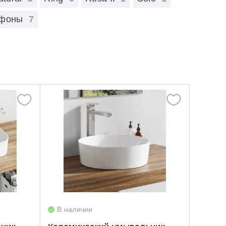
Опорные конструкции для ванн
Смесители с гигиеническим душем
фоны
7
Панели для ванн
Смесители скрытого монтажа
Сточные комплекты для ванн
Термостатические
Универсальные декоративные планки
В наличии