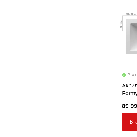
NewDay
Rosa 95
Rosa I
Rosa II
Septima
Solo
Sonata II
В н
Vanda II
Акри
Ypsilon
Formy
Крепление панелей для ванн
89 9
Опорные конструкции для ванн
Панели для ванн
В 
Сточные комплекты для ванн