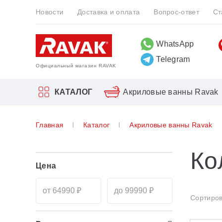
Новости
Доставка и оплата
Вопрос-ответ
Ст
WhatsApp
Telegram
Официальный магазин RAVAK
КАТАЛОГ
Акриловые ванны Ravak
Прямоугольные
Врезные смесители для ванн
Биде
10°
Главная
Каталог
Акриловые ванны Ravak
Акриловые ванны Ravak
Угловые
Двойные душевые системы Ravak
Инсталляция для унитазов и биде
Blix
Прямоугольные
Асимметричные
Душевые гарнитуры
Blix Slim
Ко
Угловые
Цена
Отдельностоящие
Отдельностоящие
Brilliant
Асимметричные
10°
Серия 10 °
Отдельностоящие
Сортиров
Asymmetric
Серия 10 ° Free
10°