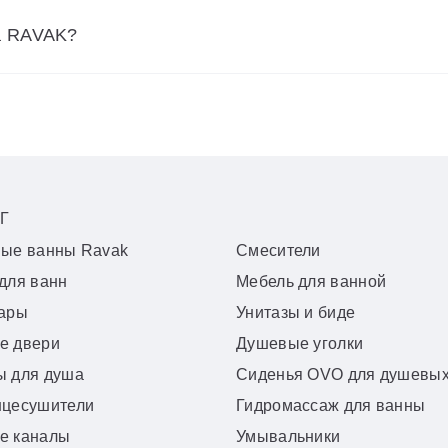
а RAVAK?
Г
вые ванны Ravak
Смесители
для ванн
Мебель для ванной
уары
Унитазы и биде
е двери
Душевые уголки
ы для душа
Сиденья OVO для душевых
нцесушители
Гидромассаж для ванны
е каналы
Умывальники