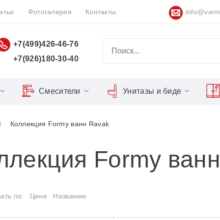
атьи
Фотогалерея
Контакты
info@vann
+7(499)426-46-76
+7(926)180-30-40
Смесители
Унитазы и биде
Classic
Серия Espirit
Кнопки слива
Chrome
Коллекция Formy ванн Ravak
Душевы
Душевые двери
Domino
Серия Flat
Сиденья для унитазов
Cool
Domino Plus
Серия Freedom
Matrix
Умывал
Душевые уголки
ллекция Formy ванн
Formy
Серия LIFE
Nexty
Средств
Поддоны для душа
Freedom
Серия Neo
ать по:
Цене
Названию
Сиденья OVO для душевых
Gentiana
Серия Puri
уголков