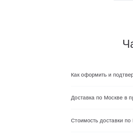
Универсальные декоративные планки
Смесители
Шторки для ванн
Ч
Мебель для ванной
Аксессуары
Как оформить и подтвер
Унитазы и биде
Доставка по Москве в 
Cтоимость доставки по