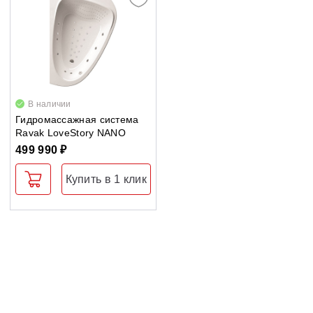
Душевые уголки
Поддоны для душа
Сиденья OVO для душевых уголков
В наличии
Гидромассажная система
Ravak LoveStory NANO
Полотенцесушители
499 990 ₽
Гидромассаж для ванны
Купить в 1 клик
Душевые каналы
Умывальники
Средства ухода