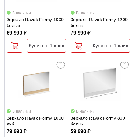
Natural
Душевые уголки
В наличии
В наличии
Ring
Зеркало Ravak Formy 1000
Зеркало Ravak Formy 1200
белый
белый
Поддоны для душа
ROSA II
69 990 ₽
79 990 ₽
Step
Сиденья OVO для душевых уголков
Купить в 1 клик
Купить в 1 клик
SUD
Полотенцесушители
Veda
Гидромассаж для ванны
Аксессуары для мебели
Душевые каналы
Зеркала
Умывальники
Столешницы для умывальника
В наличии
В наличии
Зеркало Ravak Formy 1000
Зеркало Ravak Formy 800
Средства ухода
дуб
белый
79 990 ₽
59 990 ₽