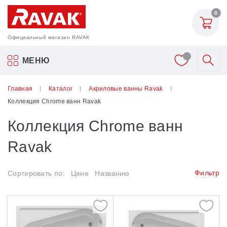
Назад
0
Акриловые ванны Ravak
Официальный магазин RAVAK
Прямоугольные
Акриловые ванны Ravak
МЕНЮ
Угловые
Смесители
Главная
Каталог
Акриловые ванны Ravak
Асимметричные
Коллекция Chrome ванн Ravak
Шторки для ванн
Отдельностоящие
Коллекция Chrome ванн
Мебель для ванной
10°
Ravak
Asymmetric
Аксессуары
Фильтр
Сортировать по:
Цене
Названию
Avocado
Унитазы и биде
BeHappy II
Душевые двери