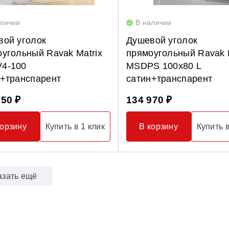
аличии
В наличии
вой уголок
Душевой уголок
угольный Ravak Matrix
прямоугольный Ravak M
4-100
MSDPS 100х80 L
н+транспарент
сатин+транспарент
650 ₽
134 970 ₽
корзину
Купить в 1 клик
В корзину
Купить в
азать ещё