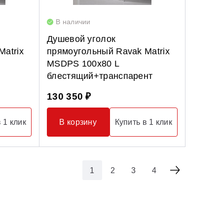
В наличии
Душевой уголок
atrix
прямоугольный Ravak Matrix
MSDPS 100х80 L
блестящий+транспарент
130 350 ₽
 1 клик
В корзину
Купить в 1 клик
1
2
3
4