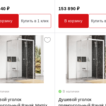
940 ₽
153 890 ₽
корзину
Купить в 1 клик
В корзину
Купить в
аличии
В наличии
вой уголок
Душевой уголок
угольный Ravak Matrix
прямоугольный Ravak M