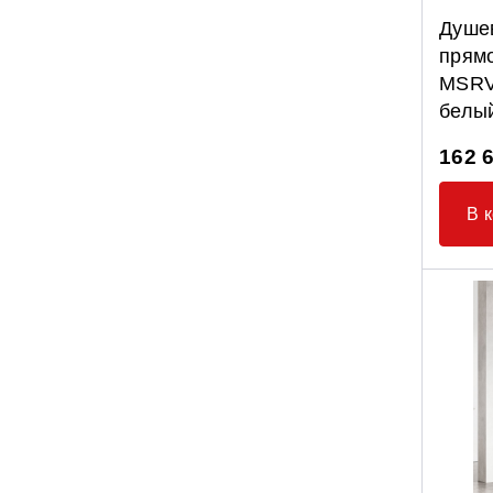
Душе
прямо
MSRV
белы
162 
В 