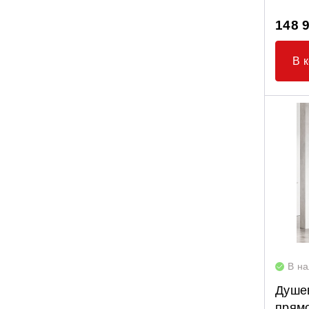
148 
В 
В н
Душе
прямо