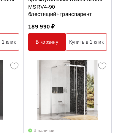
MSRV4-90
блестящий+транспарент
189 990 ₽
 1 клик
В корзину
Купить в 1 клик
В наличии