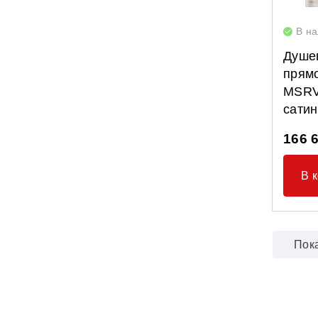
В н
Душе
прямо
MSRV
сати
166 
В 
Пок