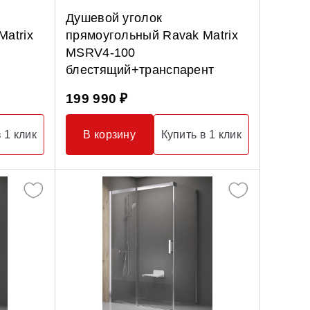
Душевой уголок
atrix
прямоугольный Ravak Matrix
MSRV4-100
блестящий+транспарент
199 990 ₽
 1 клик
В корзину
Купить в 1 клик