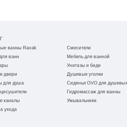
Г
вые ванны Ravak
Смесители
для ванн
Мебель для ванной
уары
Унитазы и биде
е двери
Душевые уголки
ы для душа
Сиденья OVO для душевых
нцесушители
Гидромассаж для ванны
е каналы
Умывальники
а ухода