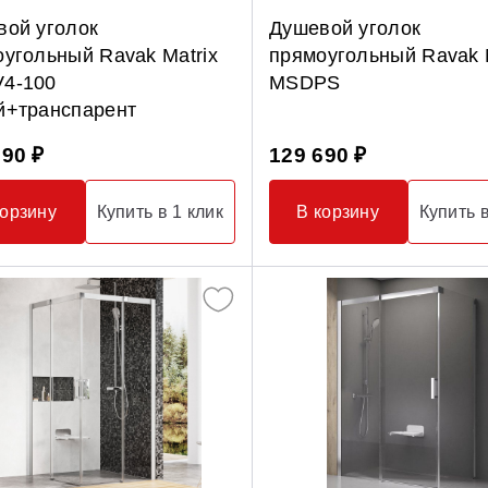
вой уголок
Душевой уголок
угольный Ravak Matrix
прямоугольный Ravak M
4-100
MSDPS
й+транспарент
690 ₽
129 690 ₽
корзину
Купить в 1 клик
В корзину
Купить в