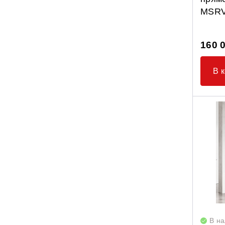
MSRV
160 
В 
В н