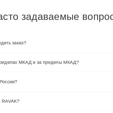
асто задаваемые вопро
дить заказ?
пределах МКАД и за пределы МКАД?
 России?
а RAVAK?