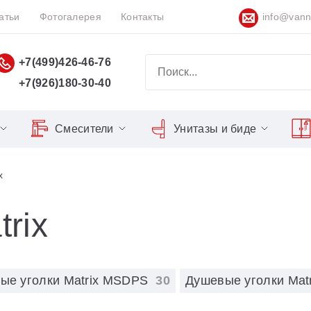
атьи
Фотогалерея
Контакты
info@vann
+7(499)426-46-76
+7(926)180-30-40
Смесители
Унитазы и биде
Classic
Серия Espirit
Кнопки слива
Chrome
x
Душевы
Душевые двери
Domino
Серия Flat
Сиденья для унитазов
Cool
Domino Plus
Серия Freedom
Matrix
Умывал
Душевые уголки
trix
Formy
Серия LIFE
Nexty
10°
Средств
lix
Freedom
Серия Neo
ые уголки Matrix MSDPS
30
Душевые уголки Ma
lix Slim
Gentiana
Серия Puri
rilliant