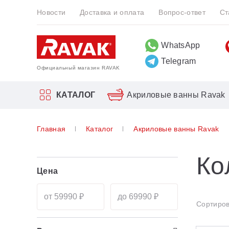
Новости
Доставка и оплата
Вопрос-ответ
Ст
WhatsApp
Telegram
Официальный магазин RAVAK
КАТАЛОГ
Акриловые ванны Ravak
Прямоугольные
Врезные смесители для ванн
Биде
10°
Главная
Каталог
Акриловые ванны Ravak
Акриловые ванны Ravak
Угловые
Двойные душевые системы Ravak
Инсталляция для унитазов и биде
Blix
Прямоугольные
Асимметричные
Душевые гарнитуры
Blix Slim
Ко
Угловые
Цена
Отдельностоящие
Отдельностоящие
Brilliant
Асимметричные
10°
Серия 10 °
Отдельностоящие
Сортиров
Asymmetric
Серия 10 ° Free
10°