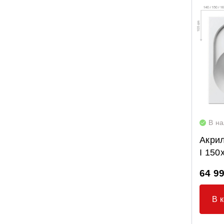
NewDay
Rosa 95
Rosa I
Rosa II
Septima
Solo
Sonata II
В н
Vanda II
Акри
Ypsilon
I 150
Крепление панелей для ванн
64 9
Опорные конструкции для ванн
Панели для ванн
В 
Сточные комплекты для ванн