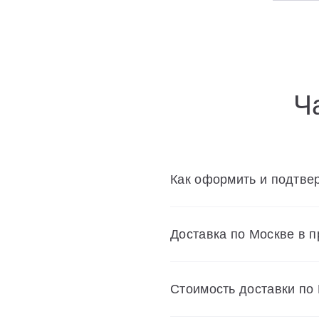
Универсальные декоративные планки
Смесители
Шторки для ванн
Ч
Мебель для ванной
Аксессуары
Как оформить и подтвер
Унитазы и биде
Доставка по Москве в 
Cтоимость доставки по