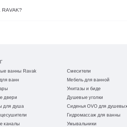
а RAVAK?
Г
вые ванны Ravak
Смесители
для ванн
Мебель для ванной
уары
Унитазы и биде
е двери
Душевые уголки
ы для душа
Сиденья OVO для душевых
нцесушители
Гидромассаж для ванны
е каналы
Умывальники