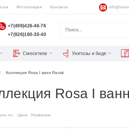
атьи
Фотогалерея
Контакты
info@vann
+7(499)426-46-76
+7(926)180-30-40
Смесители
Унитазы и биде
Classic
Серия Espirit
Кнопки слива
Chrome
Коллекция Rosa I ванн Ravak
Душевы
Душевые двери
Domino
Серия Flat
Сиденья для унитазов
Cool
Domino Plus
Серия Freedom
Matrix
Умывал
Душевые уголки
ллекция Rosa I ван
Formy
Серия LIFE
Nexty
Средств
Поддоны для душа
Freedom
Серия Neo
ать по:
Цене
Названию
Сиденья OVO для душевых
Gentiana
Серия Puri
уголков