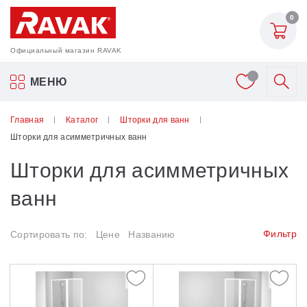
Назад
0
Шторки для ванн
Официальный магазин RAVAK
10CVS2
Акриловые ванны Ravak
МЕНЮ
BVS1
Смесители
Главная
Каталог
Шторки для ванн
BVS2
Шторки для асимметричных ванн
Шторки для ванн
CVS1
Шторки для асимметричных
Мебель для ванной
CVS2
ванн
CVSK1
Аксессуары
Фильтр
Сортировать по:
Цене
Названию
NVS1
Унитазы и биде
PVS1
Душевые двери