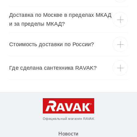
Душевые уголки
Доставка по Москве в пределах МКАД
и за пределы МКАД?
Поддоны для душа
Сиденья OVO для душевых уголков
Cтоимость доставки по России?
Полотенцесушители
Где сделана сантехника RAVAK?
Гидромассаж для ванны
Душевые каналы
Умывальники
Официальный магазин RAVAK
Средства ухода
Новости