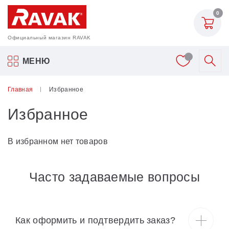
0
Официальный магазин RAVAK
Акриловые ванны Ravak
МЕНЮ
Смесители
Главная
Избранное
Избранное
Шторки для ванн
Мебель для ванной
В избранном нет товаров
Аксессуары
Часто задаваемые вопросы
Унитазы и биде
Как оформить и подтвердить заказ?
Душевые двери