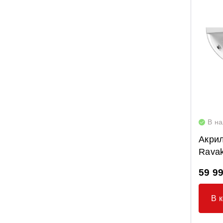
NewDay
Rosa 95
Rosa I
Rosa II
Septima
Solo
Sonata II
В н
Vanda II
Акри
Ypsilon
Ravak
Крепление панелей для ванн
59 9
Опорные конструкции для ванн
Панели для ванн
В 
Сточные комплекты для ванн