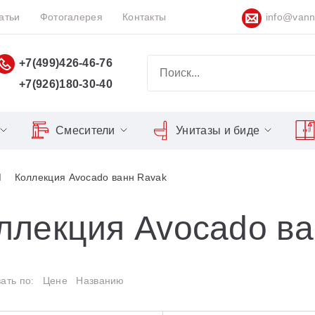
атьи
Фотогалерея
Контакты
info@vann
+7(499)426-46-76
+7(926)180-30-40
Смесители
Унитазы и биде
Classic
Серия Espirit
Кнопки слива
Chrome
Коллекция Avocado ванн Ravak
Душевы
Душевые двери
Domino
Серия Flat
Сиденья для унитазов
Cool
Domino Plus
Серия Freedom
Matrix
Умывал
Душевые уголки
ллекция Avocado ва
Formy
Серия LIFE
Nexty
Средств
Поддоны для душа
Freedom
Серия Neo
ать по:
Цене
Названию
Сиденья OVO для душевых
Gentiana
Серия Puri
уголков