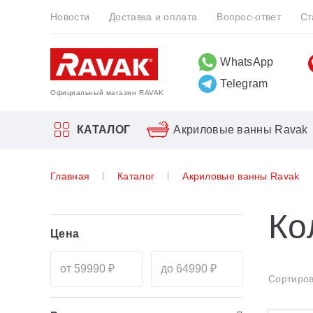
Новости
Доставка и оплата
Вопрос-ответ
Ст
WhatsApp
Telegram
Официальный магазин RAVAK
КАТАЛОГ
Акриловые ванны Ravak
Прямоугольные
Врезные смесители для ванн
Биде
10°
Главная
Каталог
Акриловые ванны Ravak
Акриловые ванны Ravak
Угловые
Двойные душевые системы Ravak
Инсталляция для унитазов и биде
Blix
Прямоугольные
Асимметричные
Душевые гарнитуры
Blix Slim
Ко
Угловые
Цена
Отдельностоящие
Отдельностоящие
Brilliant
Асимметричные
10°
Серия 10 °
Отдельностоящие
Сортиров
Asymmetric
Серия 10 ° Free
10°