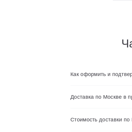
Универсальные декоративные планки
Смесители
Шторки для ванн
Ч
Мебель для ванной
Аксессуары
Как оформить и подтвер
Унитазы и биде
Доставка по Москве в 
Cтоимость доставки по