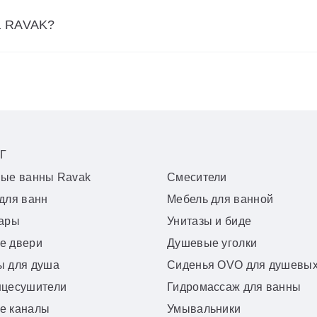
а RAVAK?
Г
вые ванны Ravak
Смесители
для ванн
Мебель для ванной
уары
Унитазы и биде
е двери
Душевые уголки
ы для душа
Сиденья OVO для душевых
нцесушители
Гидромассаж для ванны
е каналы
Умывальники