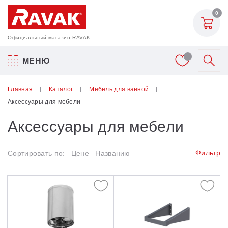
Назад
0
Мебель для ванной
Официальный магазин RAVAK
10°
Акриловые ванны Ravak
МЕНЮ
Balance
Смесители
Главная
Каталог
Мебель для ванной
Balance II
Аксессуары для мебели
Шторки для ванн
BeHappy
Аксессуары для мебели
Мебель для ванной
Chrome
Фильтр
Сортировать по:
Цене
Названию
Classic
Аксессуары
Clear
Унитазы и биде
Formy
Душевые двери