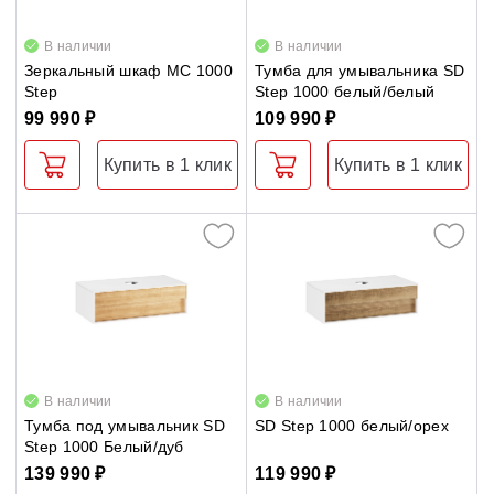
Natural
Душевые уголки
В наличии
В наличии
Ring
Зеркальный шкаф MC 1000
Тумба для умывальника SD
Step
Step 1000 белый/белый
Поддоны для душа
ROSA II
99 990 ₽
109 990 ₽
Step
Сиденья OVO для душевых уголков
Купить в 1 клик
Купить в 1 клик
SUD
Полотенцесушители
Veda
Гидромассаж для ванны
Аксессуары для мебели
Душевые каналы
Зеркала
Умывальники
Столешницы для умывальника
В наличии
В наличии
Тумба под умывальник SD
SD Step 1000 белый/орех
Средства ухода
Step 1000 Белый/дуб
139 990 ₽
119 990 ₽