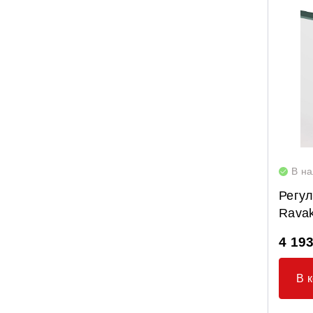
В н
Регу
Rava
4 193
В 