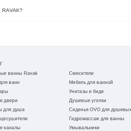
а RAVAK?
Г
вые ванны Ravak
Смесители
для ванн
Мебель для ванной
уары
Унитазы и биде
е двери
Душевые уголки
ы для душа
Сиденья OVO для душевых
нцесушители
Гидромассаж для ванны
е каналы
Умывальники