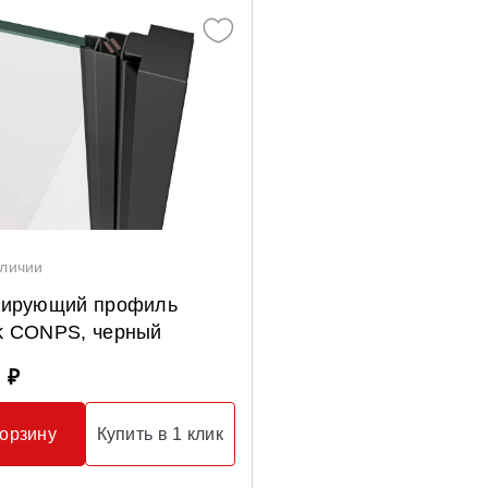
Гидромассаж для ванны
аличии
лирующий профиль
k CONPS, черный
 ₽
корзину
Купить в 1 клик