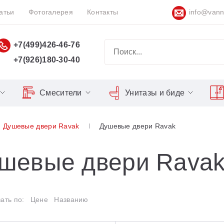
атьи
Фотогалерея
Контакты
info@vann
+7(499)426-46-76
+7(926)180-30-40
Смесители
Унитазы и биде
Classic
Серия Espirit
Кнопки слива
Chrome
Душевые двери Ravak
Душевые двери Ravak
Душевы
Душевые двери
Domino
Серия Flat
Сиденья для унитазов
Cool
10°
Domino Plus
Серия Freedom
Matrix
Умывал
шевые двери Rava
lix
Formy
Серия LIFE
Nexty
Средств
lix Slim
Freedom
Серия Neo
rilliant
ать по:
Цене
Названию
Gentiana
Серия Puri
Chrome