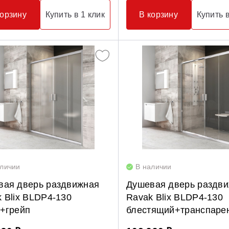
корзину
Купить в 1 клик
В корзину
Купить в
аличии
В наличии
вая дверь раздвижная
Душевая дверь раздв
 Blix BLDP4-130
Ravak Blix BLDP4-130
н+грейп
блестящий+транспаре