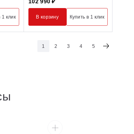
102 990 ₽
 1 клик
В корзину
Купить в 1 клик
1
2
3
4
5
сы