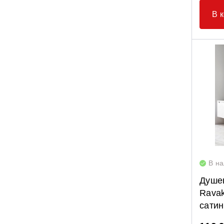
В 
В н
Душе
Ravak
сати