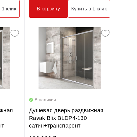
 1 клик
В корзину
Купить в 1 клик
В наличии
ижная
Душевая дверь раздвижная
Ravak Blix BLDP4-130
нт
сатин+транспарент