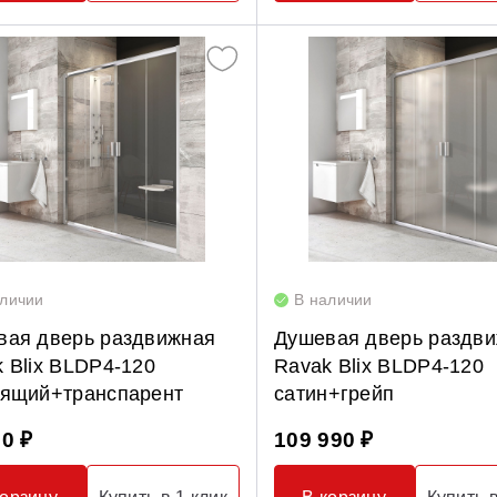
Гидромассаж для ванны
аличии
В наличии
вая дверь раздвижная
Душевая дверь раздв
 Blix BLDP4-120
Ravak Blix BLDP4-120
тящий+транспарент
сатин+грейп
90 ₽
109 990 ₽