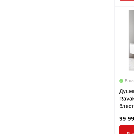
В н
Душе
Ravak
блес
99 9