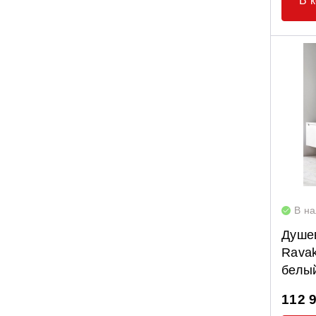
В 
В н
Душе
Ravak
белы
112 