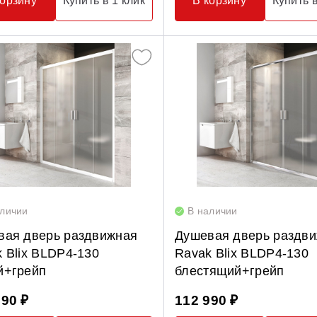
корзину
Купить в 1 клик
В корзину
Купить в
аличии
В наличии
вая дверь раздвижная
Душевая дверь раздв
 Blix BLDP4-130
Ravak Blix BLDP4-130
й+грейп
блестящий+грейп
990 ₽
112 990 ₽