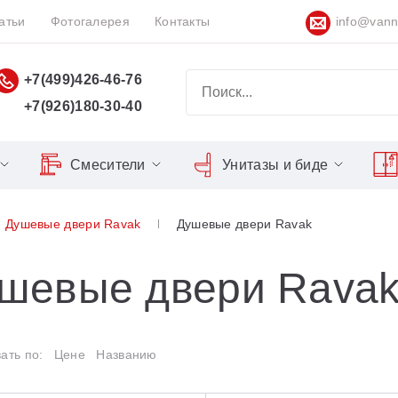
атьи
Фотогалерея
Контакты
info@vann
+7(499)426-46-76
+7(926)180-30-40
Смесители
Унитазы и биде
Classic
Серия Espirit
Кнопки слива
Chrome
Душевые двери Ravak
Душевые двери Ravak
Душевы
Душевые двери
Domino
Серия Flat
Сиденья для унитазов
Cool
10°
Domino Plus
Серия Freedom
Matrix
Умывал
шевые двери Rava
Blix
Formy
Серия LIFE
Nexty
Средств
lix Slim
Freedom
Серия Neo
rilliant
ать по:
Цене
Названию
Gentiana
Серия Puri
Chrome