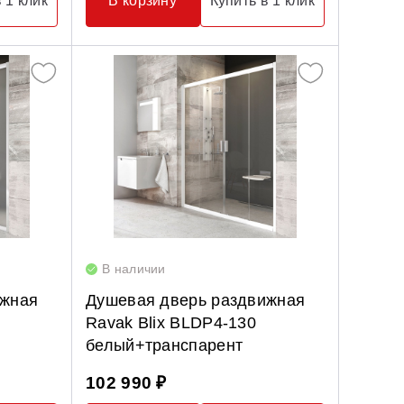
 1 клик
В корзину
Купить в 1 клик
В наличии
ижная
Душевая дверь раздвижная
Ravak Blix BLDP4-130
белый+транспарент
102 990 ₽