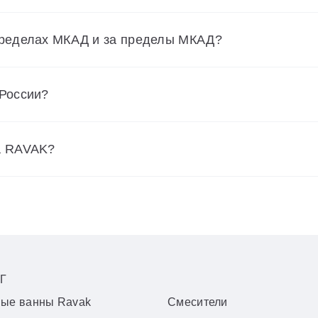
пределах МКАД и за пределы МКАД?
 России?
а RAVAK?
Г
вые ванны Ravak
Смесители