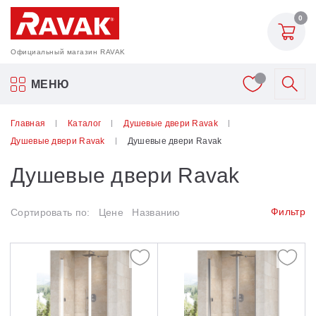
Назад
0
Душевые двери
Официальный магазин RAVAK
10°
Акриловые ванны Ravak
МЕНЮ
Blix
Смесители
Главная
Каталог
Душевые двери Ravak
Blix Slim
Душевые двери Ravak
Душевые двери Ravak
Шторки для ванн
Brilliant
Душевые двери Ravak
Мебель для ванной
Chrome
Фильтр
Сортировать по:
Цене
Названию
Cool
Аксессуары
Matrix
Унитазы и биде
Nexty
Душевые двери