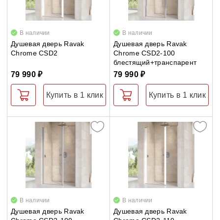
Pivot
Душевые уголки
Smartline
В наличии
В наличии
Поддоны для душа
Душевая дверь Ravak
Supernova
Душевая дверь Ravak
Chrome CSD2
Chrome CSD2-100
блестящий+транспарент
Walk-In
Сиденья OVO для душевых уголков
79 990 ₽
79 990 ₽
Полотенцесушители
Купить в 1 клик
Купить в 1 клик
Гидромассаж для ванны
Душевые каналы
Умывальники
Средства ухода
В наличии
В наличии
Душевая дверь Ravak
Душевая дверь Ravak