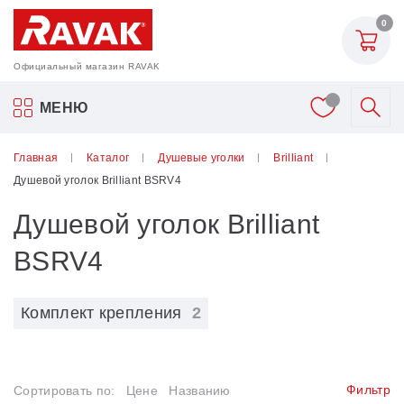
Назад
0
Душевые уголки
Официальный магазин RAVAK
10°
Акриловые ванны Ravak
МЕНЮ
Blix
Смесители
Главная
Каталог
Душевые уголки
Brilliant
Blix Slim
Душевой уголок Brilliant BSRV4
Шторки для ванн
Brilliant
Душевой уголок Brilliant
Мебель для ванной
Chrome
BSRV4
Matrix
Аксессуары
Комплект крепления
2
Nexty
Унитазы и биде
Pivot
Душевые двери
Фильтр
Сортировать по:
Цене
Названию