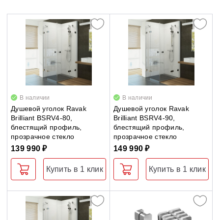
Smartline
Душевые уголки
Supernova
Поддоны для душа
Сиденья OVO для душевых уголков
Полотенцесушители
В наличии
В наличии
Душевой уголок Ravak
Душевой уголок Ravak
Brilliant BSRV4-80,
Brilliant BSRV4-90,
Гидромассаж для ванны
блестящий профиль,
блестящий профиль,
прозрачное стекло
прозрачное стекло
Душевые каналы
139 990 ₽
149 990 ₽
Купить в 1 клик
Купить в 1 клик
Умывальники
Средства ухода