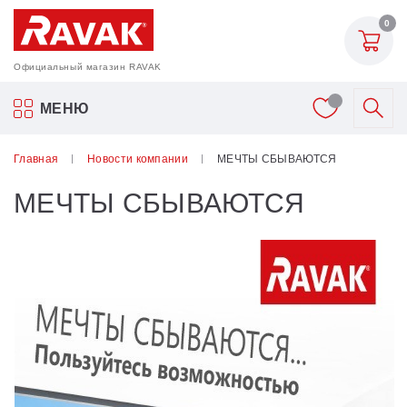
0
Официальный магазин RAVAK
Акриловые ванны Ravak
МЕНЮ
Смесители
Главная
Новости компании
МЕЧТЫ СБЫВАЮТСЯ
МЕЧТЫ СБЫВАЮТСЯ
Шторки для ванн
Мебель для ванной
Аксессуары
Унитазы и биде
Душевые двери