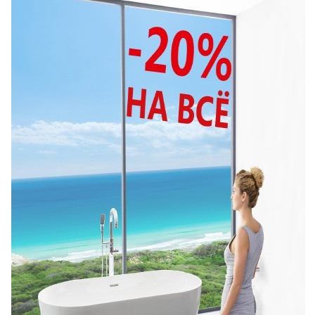
Душевые уголки
Поддоны для душа
Сиденья OVO для душевых уголков
Полотенцесушители
Гидромассаж для ванны
Душевые каналы
Умывальники
Средства ухода