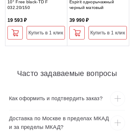
10° Free black-TD F
Espirit однорычажный
S
032.20/150
черный матовый
19 593 ₽
39 990 ₽
5
Купить в 1 клик
Купить в 1 клик
Часто задаваемые вопросы
Как оформить и подтвердить заказ?
Доставка по Москве в пределах МКАД
и за пределы МКАД?