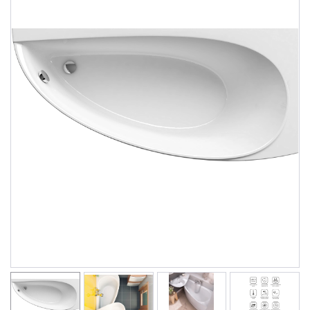
Душевые уголки
Поддоны для душа
Сиденья OVO для душевых уголков
Полотенцесушители
Гидромассаж для ванны
Душевые каналы
Умывальники
Средства ухода