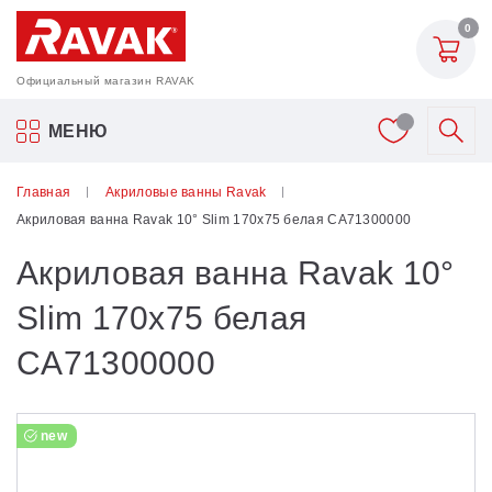
0
Официальный магазин RAVAK
Акриловые ванны Ravak
МЕНЮ
Смесители
Главная
Акриловые ванны Ravak
Акриловая ванна Ravak 10° Slim 170х75 белая CA71300000
Шторки для ванн
Акриловая ванна Ravak 10°
Мебель для ванной
Slim 170х75 белая
CA71300000
Аксессуары
Унитазы и биде
new
Душевые двери