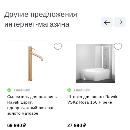
Другие предложения
интернет-магазина
В наличии
В наличии
Смеситель для раковины
Шторка для ванны Ravak
П
Ravak Espirit
VSK2 Rosa 150 P рейн
C
однорычажный розовое
п
золото матовое
69 990 ₽
27 990 ₽
3