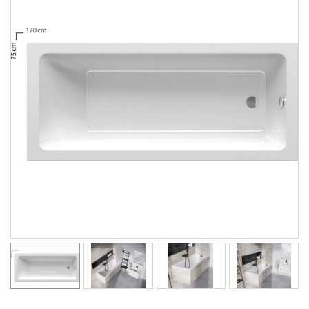
Душевые уголки
Поддоны для душа
Сиденья OVO для душевых уголков
Полотенцесушители
Гидромассаж для ванны
Душевые каналы
Умывальники
Средства ухода