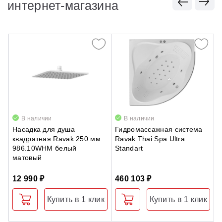
интернет-магазина
В наличии
В наличии
Насадка для душа
Гидромассажная система
Д
квадратная Ravak 250 мм
Ravak Thai Spa Ultra
п
986.10WHM белый
Standart
р
матовый
B
12 990 ₽
460 103 ₽
4
Купить в 1 клик
Купить в 1 клик