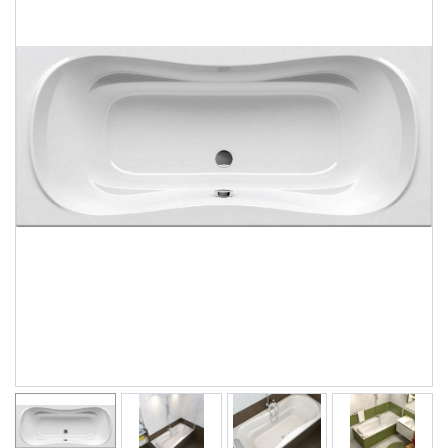
Душевые уголки
Поддоны для душа
Сиденья OVO для душевых уголков
Полотенцесушители
Гидромассаж для ванны
Душевые каналы
Умывальники
Средства ухода