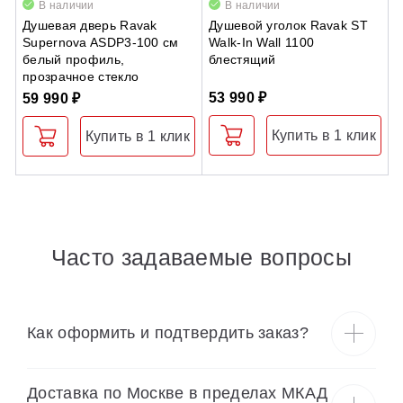
В наличии
В наличии
Душевая дверь Ravak
Душевой уголок Ravak ST
У
Supernova ASDP3-100 см
Walk-In Wall 1100
N
белый профиль,
блестящий
прозрачное стекло
53 990 ₽
3
59 990 ₽
Купить в 1 клик
Купить в 1 клик
Часто задаваемые вопросы
Как оформить и подтвердить заказ?
Доставка по Москве в пределах МКАД