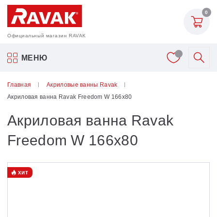
0
Официальный магазин RAVAK
Акриловые ванны Ravak
МЕНЮ
Смесители
Главная
Акриловые ванны Ravak
Акриловая ванна Ravak Freedom W 166х80
Шторки для ванн
Акриловая ванна Ravak
Мебель для ванной
Freedom W 166х80
Аксессуары
хит
Унитазы и биде
Душевые двери