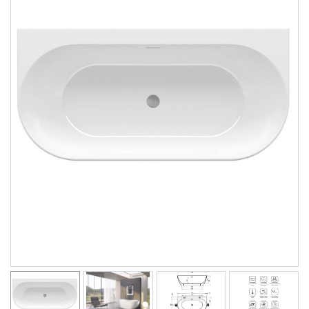
Душевые уголки
Поддоны для душа
Сиденья OVO для душевых уголков
Полотенцесушители
Гидромассаж для ванны
Душевые каналы
Умывальники
Средства ухода