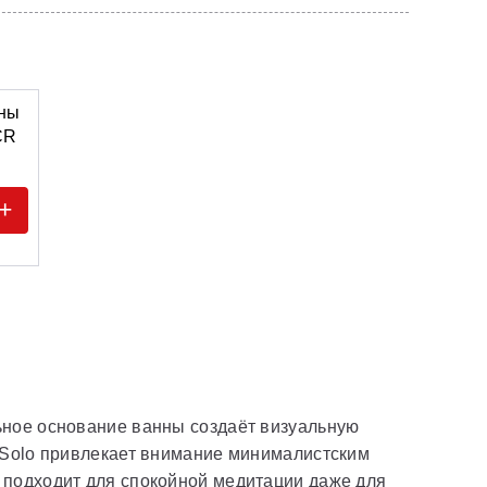
нны
CR
+
ьное основание ванны создаёт визуальную
k Solo привлекает внимание минималистским
 подходит для спокойной медитации даже для