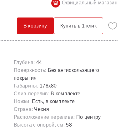
Официальный магазин
Опорные конструкции для ванн
Смесители с гигиеническим душем
Панели для ванн
Смесители скрытого монтажа
В корзину
Купить в 1 клик
Сточные комплекты для ванн
Термостатические
Универсальные декоративные планки
Глубина:
44
Поверхность:
Без антискользящего
покрытия
Габариты:
178х80
Слив-перелив:
В комплекте
Ножки:
Есть, в комплекте
Страна:
Чехия
Расположение перелива:
По центру
Высота с опорой, см:
58