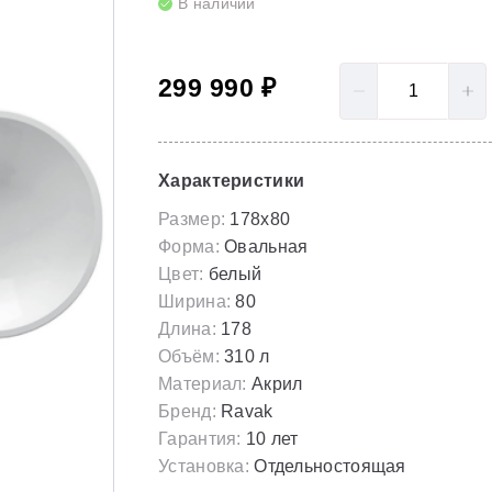
В наличии
LoveStory II
Серия Solar
Полотенцесушители
NewDay
Серия Spring
299 990 ₽
Гидромассаж для ванны
Rosa 95
Серия Susan
Rosa I
Скрытые части
Характеристики
Rosa II
Размер:
178x80
Форма:
Овальная
Цвет:
белый
Ширина:
80
Длина:
178
Объём:
310 л
Материал:
Акрил
Бренд:
Ravak
Гарантия:
10 лет
Установка:
Отдельностоящая