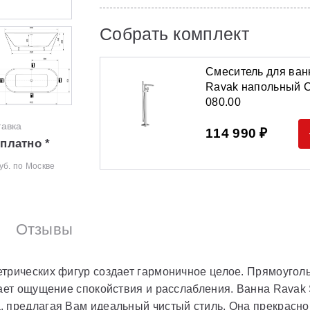
Собрать комплект
Смеситель для ва
Ravak напольный 
080.00
тавка
114 990 ₽
платно *
уб. по Москве
Отзывы
етрических фигур создает гармоничное целое. Прямоугол
вает ощущение спокойствия и расслабления. Ванна Rava
, предлагая Вам идеальный чистый стиль. Она прекрасно