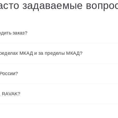
асто задаваемые вопро
дить заказ?
пределах МКАД и за пределы МКАД?
 России?
а RAVAK?