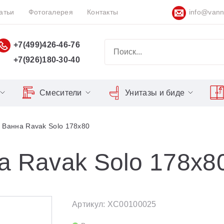
атьи
Фотогалерея
Контакты
info@vann
+7(499)426-46-76
+7(926)180-30-40
Смесители
Унитазы и биде
Classic
Серия Espirit
Кнопки слива
Chrome
 Ванна Ravak Solo 178x80
Душевы
Душевые двери
Domino
Серия Flat
Сиденья для унитазов
Cool
Domino Plus
Серия Freedom
Matrix
Умывал
Душевые уголки
а Ravak Solo 178x8
Formy
Серия LIFE
Nexty
Средств
Поддоны для душа
Freedom
Серия Neo
Сиденья OVO для душевых
Артикул: XC00100025
Gentiana
Серия Puri
уголков