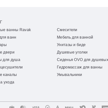
Г
вые ванны Ravak
Смесители
для ванн
Мебель для ванной
уары
Унитазы и биде
е двери
Душевые уголки
ы для душа
Сиденья OVO для душевых
нцесушители
Гидромассаж для ванны
е каналы
Умывальники
а ухода