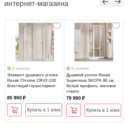
интернет-магазина
В наличии
В наличии
Элемент душевого уголка
Душевой уголок Ravak
Н
Ravak Chrome CRV2-100
Supernova SKCP4-90 см
A
блестящий+транспарент
белый профиль, матовое
с
стекло
85 990 ₽
2
79 990 ₽
Купить в 1 клик
Купить в 1 клик