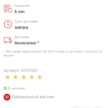
Гарантия
Душевые уголки
5 лет
Поддоны для душа
Срок доставки
завтра
Сиденья OVO для душевых уголков
Доставка
бесплатно *
Полотенцесушители
* При сумме заказа менее 100 000 стоимость доставки 1 500 руб. по
Москве
Гидромассаж для ванны
Артикул: X07P329
Душевые каналы
Умывальники
В наличии
Средства ухода
Официальный магазин