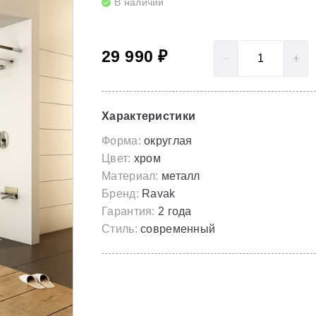
В наличии
LoveStory II
Серия Solar
Полотенцесушители
NewDay
Серия Spring
29 990 ₽
Гидромассаж для ванны
Rosa 95
Серия Susan
Rosa I
Скрытые части
Характеристики
Rosa II
Форма:
округлая
Цвет:
хром
Материал:
металл
Бренд:
Ravak
Гарантия:
2 года
Стиль:
современный