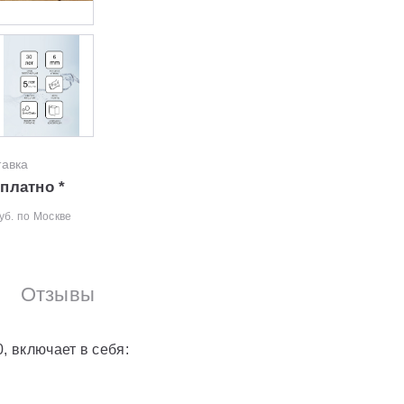
тавка
платно *
уб. по Москве
Отзывы
, включает в себя: