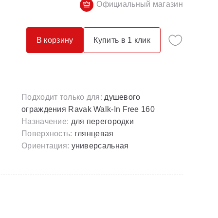
Официальный магазин
Опорные конструкции для ванн
Смесители с гигиеническим душем
Панели для ванн
Смесители скрытого монтажа
В корзину
Купить в 1 клик
Сточные комплекты для ванн
Термостатические
Универсальные декоративные планки
Подходит только для:
душевого
ограждения Ravak Walk-In Free 160
Назначение:
для перегородки
Поверхность:
глянцевая
Ориентация:
универсальная