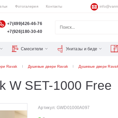
атьи
Фотогалерея
Контакты
info@vann
+7(499)426-46-76
+7(926)180-30-40
Смесители
Унитазы и биде
Classic
Серия Espirit
Кнопки слива
Chrome
ери Ravak
Душевые двери Ravak
Душевые двери Rava
Душевы
Душевые двери
Domino
Серия Flat
Сиденья для унитазов
Cool
Domino Plus
Серия Freedom
Matrix
Умывал
Душевые уголки
k W SET-1000 Free
Formy
Серия LIFE
Nexty
Средств
Поддоны для душа
Freedom
Серия Neo
Сиденья OVO для душевых
Артикул: GWD01000A097
Gentiana
Серия Puri
уголков