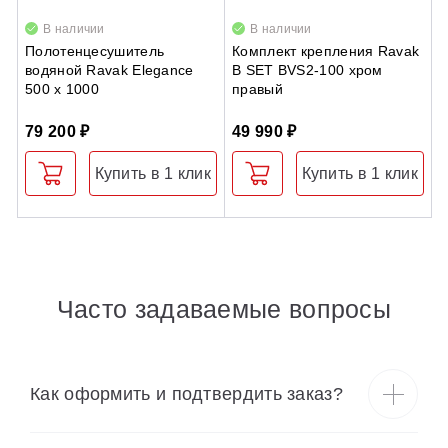
В наличии
В наличии
Полотенцесушитель
Комплект крепления Ravak
Н
водяной Ravak Elegance
B SET BVS2-100 хром
B
500 x 1000
правый
б
79 200 ₽
49 990 ₽
3
Купить в 1 клик
Купить в 1 клик
Часто задаваемые вопросы
Как оформить и подтвердить заказ?