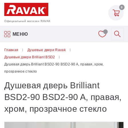
0
Официальный магазин RAVAK
Акриловые ванны Ravak
МЕНЮ
Смесители
Главная
Душевые двери Ravak
Душевые двери Brilliant BSD2
Шторки для ванн
Душевая дверь Brilliant BSD2-90 BSD2-90 A, правая, хром,
прозрачное стекло
Мебель для ванной
Душевая дверь Brilliant
Аксессуары
BSD2-90 BSD2-90 A, правая,
хром, прозрачное стекло
Унитазы и биде
Душевые двери