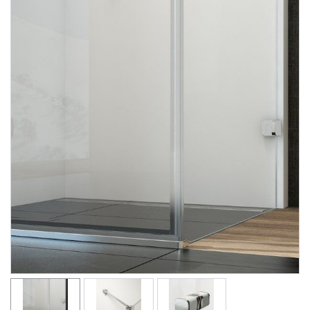
Душевые уголки
Поддоны для душа
Сиденья OVO для душевых уголков
Полотенцесушители
Гидромассаж для ванны
Душевые каналы
Умывальники
Средства ухода