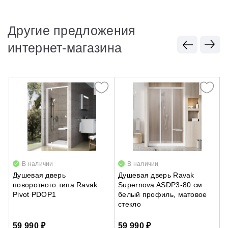
Другие предложения
интернет-магазина
В наличии
В наличии
Душевая дверь
Душевая дверь Ravak
С
поворотного типа Ravak
Supernova ASDP3-80 см
г
Pivot PDOP1
белый профиль, матовое
R
стекло
59 990 ₽
59 990 ₽
1