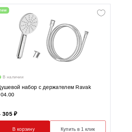
new
В наличии
В нал
Душевой набор с держателем Ravak
Двухс
904.00
COSD2
стекло
4 305 ₽
36 39
В корзину
Купить в 1 клик