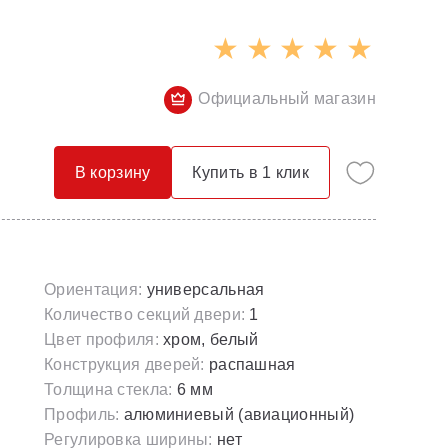
Опорные конструкции для ванн
Смесители с гигиеническим душем
Панели для ванн
Смесители скрытого монтажа
Официальный магазин
Сточные комплекты для ванн
Термостатические
Универсальные декоративные планки
В корзину
Купить в 1 клик
Ориентация:
универсальная
Количество секций двери:
1
Цвет профиля:
хром, белый
Конструкция дверей:
распашная
Толщина стекла:
6 мм
Профиль:
алюминиевый (авиационный)
Регулировка ширины:
нет