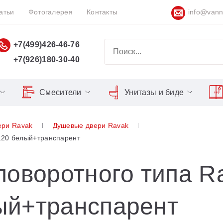
атьи
Фотогалерея
Контакты
info@vann
+7(499)426-46-76
+7(926)180-30-40
Смесители
Унитазы и биде
Classic
Серия Espirit
Кнопки слива
Chrome
ери Ravak
Душевые двери Ravak
Душевы
Душевые двери
Domino
Серия Flat
Сиденья для унитазов
Cool
120 белый+транспарент
Domino Plus
Серия Freedom
Matrix
Умывал
Душевые уголки
оворотного типа Ra
Formy
Серия LIFE
Nexty
Средств
Поддоны для душа
Freedom
Серия Neo
ый+транспарент
Сиденья OVO для душевых
Gentiana
Серия Puri
уголков