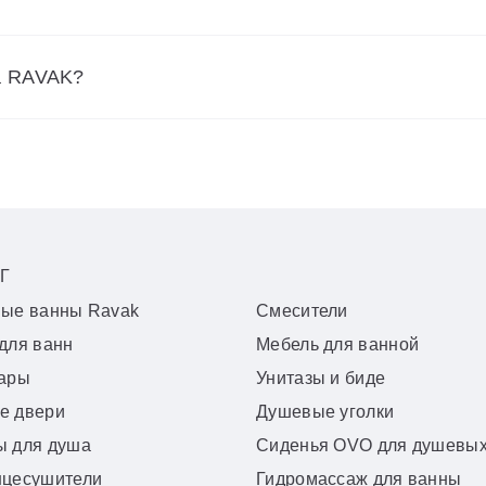
а RAVAK?
Г
вые ванны Ravak
Смесители
для ванн
Мебель для ванной
уары
Унитазы и биде
е двери
Душевые уголки
ы для душа
Сиденья OVO для душевых
нцесушители
Гидромассаж для ванны