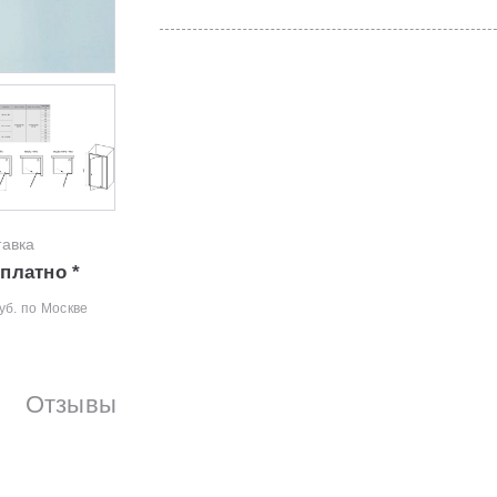
тавка
платно *
уб. по Москве
Отзывы