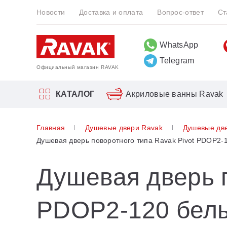
Новости
Доставка и оплата
Вопрос-ответ
Ст
WhatsApp
Telegram
Официальный магазин RAVAK
КАТАЛОГ
Акриловые ванны Ravak
Прямоугольные
Врезные смесители для ванн
Биде
10°
Главная
Душевые двери Ravak
Душевые дв
Акриловые ванны Ravak
Угловые
Двойные душевые системы Ravak
Инсталляция для унитазов и биде
Blix
Душевая дверь поворотного типа Ravak Pivot PDOP2-
Асимметричные
Душевые гарнитуры
Blix Slim
Смесители
Душевая дверь п
Отдельностоящие
Отдельностоящие
Brilliant
Шторки для ванн
10°
Серия 10 °
PDOP2-120 бел
Мебель для ванной
Asymmetric
Серия 10 ° Free