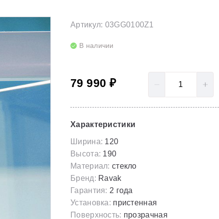
LoveStory II
Серия Solar
Полотенцесушители
Артикул: 03GG0100Z1
NewDay
Серия Spring
Гидромассаж для ванны
В наличии
Rosa 95
Серия Susan
Rosa I
Скрытые части
79 990 ₽
Rosa II
Характеристики
Ширина:
120
Высота:
190
Материал:
стекло
Бренд:
Ravak
Гарантия:
2 года
Установка:
пристенная
Поверхность:
прозрачная