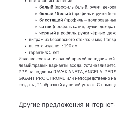
цветовое исполнение:
белый
(профиль белый, ручки, деко
белый / белый
(профиль и ручки бе
блестящий
(профиль – полированны
сатин
(профиль сатин, ручки, декор
черный
(профиль, ручки чёрные, де
витраж из безопасного стекла: 6 мм; Transp
высота изделия : 190 см
гарантия: 5 лет
Изделие состоит из одной прямой неподвижной 
левый/правый варианты входа. Устанавливается
PPS на поддоны RAVAK ANETA, ANGELA, PER
GIGANT PRO CHROME или непосредственно на 
создать „П“-образный душевой уголок. С помо
Другие предложения интернет-