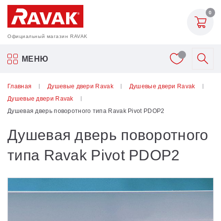
0
Официальный магазин RAVAK
Акриловые ванны Ravak
МЕНЮ
Смесители
Главная
Душевые двери Ravak
Душевые двери Ravak
Душевые двери Ravak
Шторки для ванн
Душевая дверь поворотного типа Ravak Pivot PDOP2
Душевая дверь поворотного
Мебель для ванной
типа Ravak Pivot PDOP2
Аксессуары
Унитазы и биде
Душевые двери