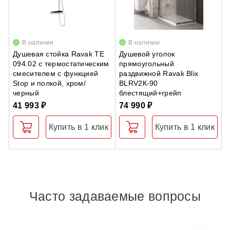
В наличии
В наличии
Душевая стойка Ravak TE
Душевой уголок
Д
094.02 с термостатическим
прямоугольный
B
смесителем с функцией
раздвижной Ravak Blix
п
Stop и полкой, хром/
BLRV2К-90
с
черный
блестящий+грейп
8
41 993 ₽
74 990 ₽
Купить в 1 клик
Купить в 1 клик
Часто задаваемые вопросы