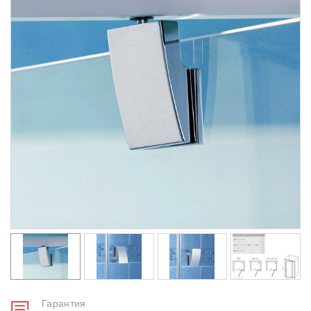
Душевые уголки
Поддоны для душа
Сиденья OVO для душевых уголков
Полотенцесушители
Гидромассаж для ванны
Душевые каналы
Умывальники
Средства ухода
Гарантия