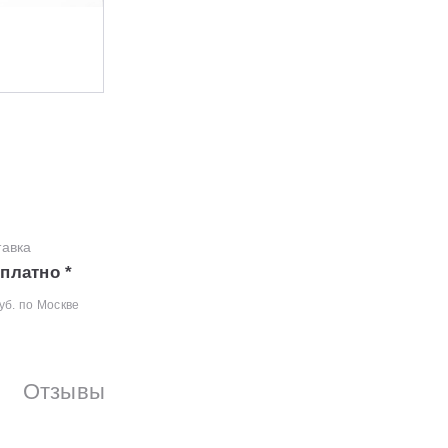
тавка
платно *
уб. по Москве
Отзывы