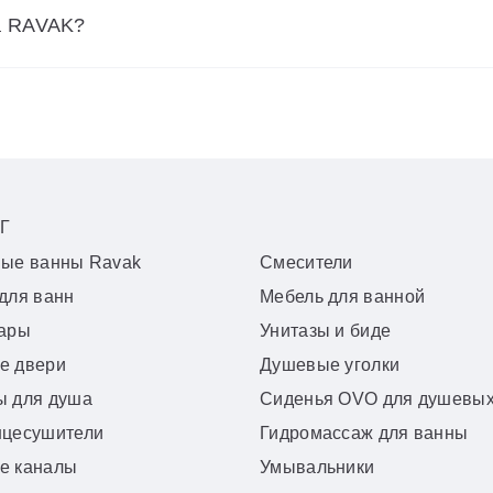
а RAVAK?
Г
вые ванны Ravak
Смесители
для ванн
Мебель для ванной
уары
Унитазы и биде
е двери
Душевые уголки
ы для душа
Сиденья OVO для душевых
нцесушители
Гидромассаж для ванны
е каналы
Умывальники