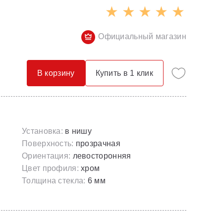
Опорные конструкции для ванн
Смесители с гигиеническим душем
Панели для ванн
Смесители скрытого монтажа
Официальный магазин
Сточные комплекты для ванн
Термостатические
Универсальные декоративные планки
В корзину
Купить в 1 клик
Установка:
в нишу
Поверхность:
прозрачная
Ориентация:
левосторонняя
Цвет профиля:
хром
Толщина стекла:
6 мм