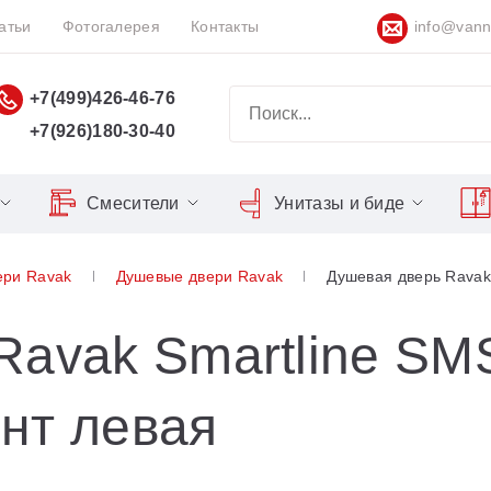
атьи
Фотогалерея
Контакты
info@vann
+7(499)426-46-76
+7(926)180-30-40
Смесители
Унитазы и биде
Classic
Серия Espirit
Кнопки слива
Chrome
ери Ravak
Душевые двери Ravak
Душевая дверь Ravak
Душевы
Душевые двери
Domino
Серия Flat
Сиденья для унитазов
Cool
Domino Plus
Серия Freedom
Matrix
Умывал
Душевые уголки
Ravak Smartline SM
Formy
Серия LIFE
Nexty
Средств
Поддоны для душа
нт левая
Freedom
Серия Neo
Сиденья OVO для душевых
Gentiana
Серия Puri
уголков