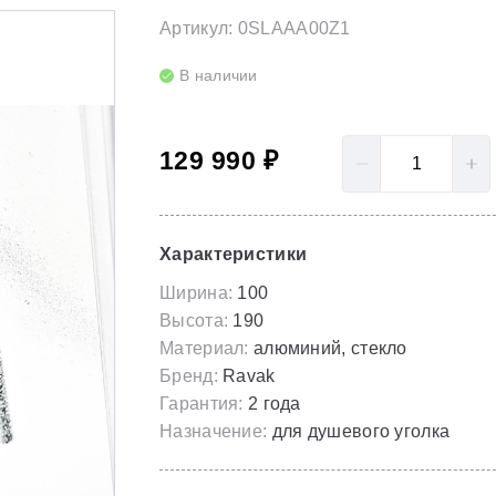
LoveStory II
Серия Solar
Артикул: 0SLAAA00Z1
Полотенцесушители
NewDay
Серия Spring
В наличии
Гидромассаж для ванны
Rosa 95
Серия Susan
129 990 ₽
Rosa I
Скрытые части
Rosa II
Характеристики
Ширина:
100
Высота:
190
Материал:
алюминий, стекло
Бренд:
Ravak
Гарантия:
2 года
Назначение:
для душевого уголка