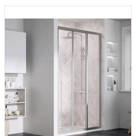
Душевые уголки
Поддоны для душа
Сиденья OVO для душевых уголков
Полотенцесушители
Гидромассаж для ванны
Душевые каналы
Умывальники
Средства ухода