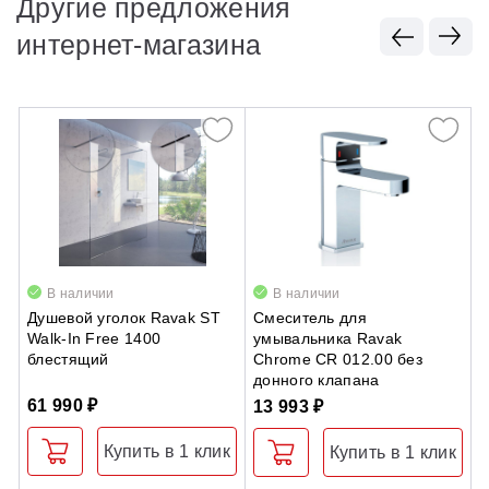
Другие предложения
интернет-магазина
В наличии
В наличии
Душевой уголок Ravak ST
Смеситель для
Д
Walk-In Free 1400
умывальника Ravak
M
блестящий
Chrome CR 012.00 без
с
донного клапана
61 990 ₽
1
13 993 ₽
Купить в 1 клик
Купить в 1 клик