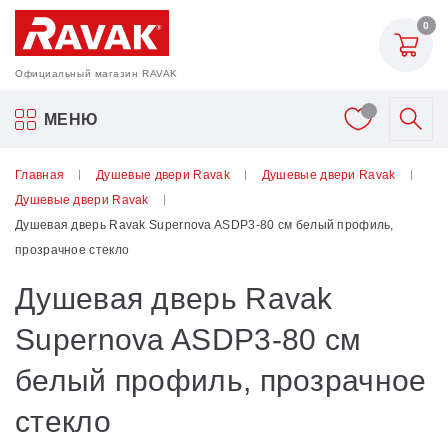
0
Официальный магазин RAVAK
Акриловые ванны Ravak
МЕНЮ
Смесители
Главная
Душевые двери Ravak
Душевые двери Ravak
Душевые двери Ravak
Шторки для ванн
Душевая дверь Ravak Supernova ASDP3-80 см белый профиль,
прозрачное стекло
Мебель для ванной
Душевая дверь Ravak
Аксессуары
Supernova ASDP3-80 см
белый профиль, прозрачное
Унитазы и биде
стекло
Душевые двери