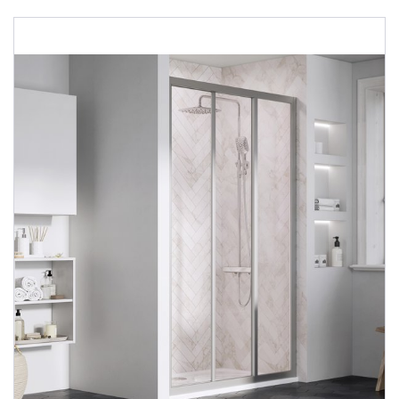
Душевые уголки
Поддоны для душа
Сиденья OVO для душевых уголков
Полотенцесушители
Гидромассаж для ванны
Душевые каналы
Умывальники
Средства ухода