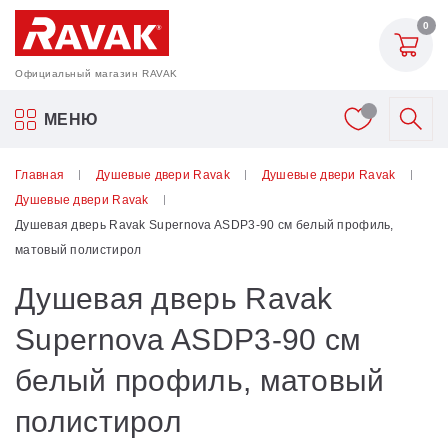
0
Официальный магазин RAVAK
Акриловые ванны Ravak
МЕНЮ
Смесители
Главная
Душевые двери Ravak
Душевые двери Ravak
Душевые двери Ravak
Шторки для ванн
Душевая дверь Ravak Supernova ASDP3-90 см белый профиль,
матовый полистирол
Мебель для ванной
Душевая дверь Ravak
Аксессуары
Supernova ASDP3-90 см
белый профиль, матовый
Унитазы и биде
полистирол
Душевые двери