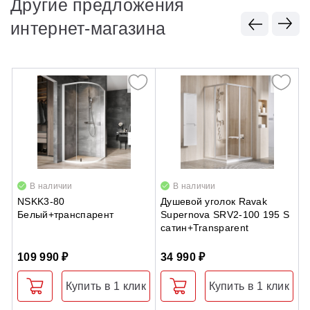
Другие предложения
интернет-магазина
В наличии
В наличии
NSKK3-80
Душевой уголок Ravak
Д
Белый+транспарент
Supernova SRV2-100 195 S
п
сатин+Transparent
л
м
109 990 ₽
34 990 ₽
2
Купить в 1 клик
Купить в 1 клик