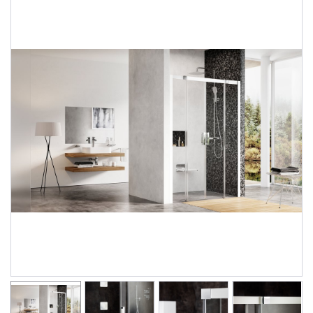
Душевые уголки
Поддоны для душа
Сиденья OVO для душевых уголков
Полотенцесушители
Гидромассаж для ванны
Душевые каналы
Умывальники
Средства ухода