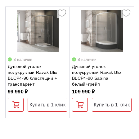
В наличии
В наличии
Душевой уголок
Душевой уголок
Д
полукруглый Ravak Blix
полукруглый Ravak Blix
A
BLCP4-90 блестящий +
BLCP4-90 Sabina
транспарент
белый+грейп
2
99 990 ₽
109 990 ₽
Купить в 1 клик
Купить в 1 клик