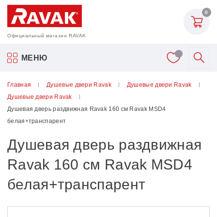
0
Официальный магазин RAVAK
Акриловые ванны Ravak
МЕНЮ
Смесители
Главная
Душевые двери Ravak
Душевые двери Ravak
Душевые двери Ravak
Шторки для ванн
Душевая дверь раздвижная Ravak 160 см Ravak MSD4
белая+транспарент
Мебель для ванной
Душевая дверь раздвижная
Аксессуары
Ravak 160 см Ravak MSD4
белая+транспарент
Унитазы и биде
Душевые двери