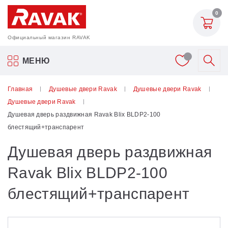
0
Официальный магазин RAVAK
Акриловые ванны Ravak
МЕНЮ
Смесители
Главная
Душевые двери Ravak
Душевые двери Ravak
Душевые двери Ravak
Шторки для ванн
Душевая дверь раздвижная Ravak Blix BLDP2-100
блестящий+транспарент
Мебель для ванной
Душевая дверь раздвижная
Аксессуары
Ravak Blix BLDP2-100
блестящий+транспарент
Унитазы и биде
Душевые двери