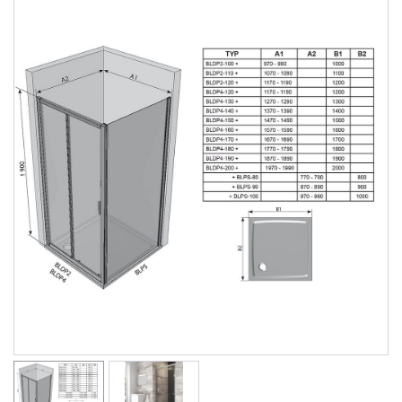
Душевые уголки
Поддоны для душа
Сиденья OVO для душевых уголков
Полотенцесушители
Гидромассаж для ванны
Душевые каналы
Умывальники
Средства ухода