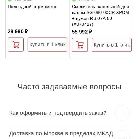
Подводный термометр
Смеситель напольный для
Г
ванны SG 080.00CR ХРОМ
E
+ нужен RB 07A.50
(X070427)
29 990 ₽
1
55 992 ₽
Купить в 1 клик
Купить в 1 клик
Часто задаваемые вопросы
Как оформить и подтвердить заказ?
Доставка по Москве в пределах МКАД