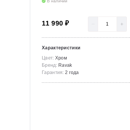
В наличии
LoveStory II
Серия Solar
Полотенцесушители
NewDay
Серия Spring
11 990 ₽
Гидромассаж для ванны
Rosa 95
Серия Susan
Rosa I
Скрытые части
Характеристики
Rosa II
Цвет:
Хром
Бренд:
Ravak
Гарантия:
2 года