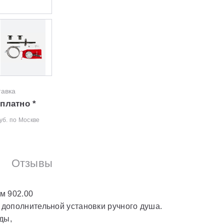
тавка
платно *
уб. по Москве
Отзывы
м 902.00
дополнительной установки ручного душа.
ды,