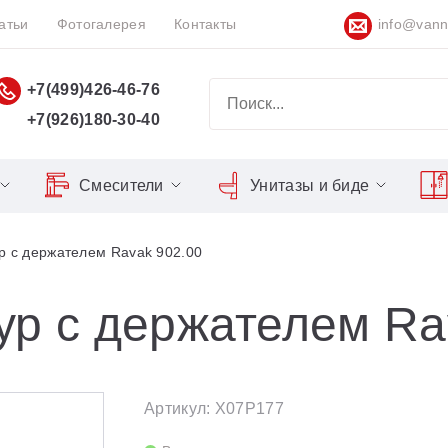
атьи
Фотогалерея
Контакты
info@vann
+7(499)426-46-76
+7(926)180-30-40
Смесители
Унитазы и биде
Classic
Серия Espirit
Кнопки слива
Chrome
р с держателем Ravak 902.00
Душевы
Душевые двери
Domino
Серия Flat
Сиденья для унитазов
Cool
Domino Plus
Серия Freedom
Matrix
Умывал
Душевые уголки
ур с держателем Ra
Formy
Серия LIFE
Nexty
Средств
Поддоны для душа
Freedom
Серия Neo
Сиденья OVO для душевых
Артикул: X07P177
Gentiana
Серия Puri
уголков