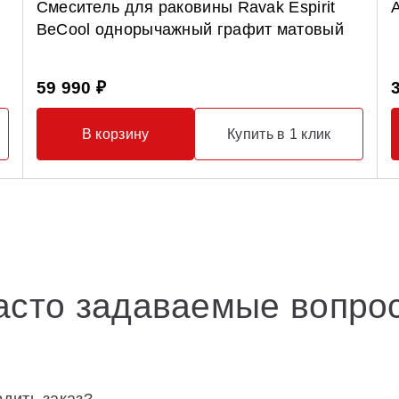
Смеситель для раковины Ravak Espirit
BeCool однорычажный графит матовый
59 990 ₽
В корзину
Купить в 1 клик
асто задаваемые вопро
дить заказ?