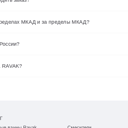
пределах МКАД и за пределы МКАД?
 России?
а RAVAK?
Г
вые ванны Ravak
Смесители