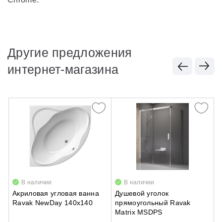
Другие предложения
интернет-магазина
В наличии
В наличии
Акриловая угловая ванна
Душевой уголок
Д
Ravak NewDay 140x140
прямоугольный Ravak
п
Matrix MSDPS
р
B