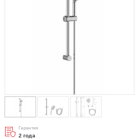
Душевые уголки
Поддоны для душа
Сиденья OVO для душевых уголков
Полотенцесушители
Гидромассаж для ванны
Душевые каналы
Умывальники
Средства ухода
Гарантия
2 года