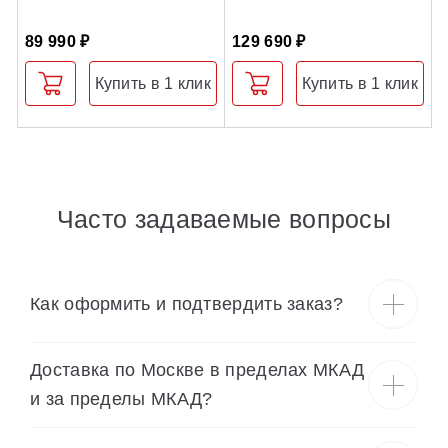
с
89 990 ₽
129 690 ₽
7
Купить в 1 клик
Купить в 1 клик
Часто задаваемые вопросы
Как оформить и подтвердить заказ?
Доставка по Москве в пределах МКАД
и за пределы МКАД?