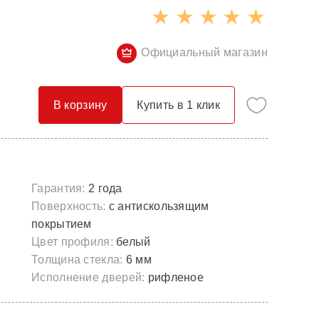
Опорные конструкции для ванн
Смесители с гигиеническим душем
Панели для ванн
Смесители скрытого монтажа
Официальный магазин
Сточные комплекты для ванн
Термостатические
Универсальные декоративные планки
В корзину
Купить в 1 клик
Гарантия:
2 года
Поверхность:
с антискользящим
покрытием
Цвет профиля:
белый
Толщина стекла:
6 мм
Исполнение дверей:
рифленое