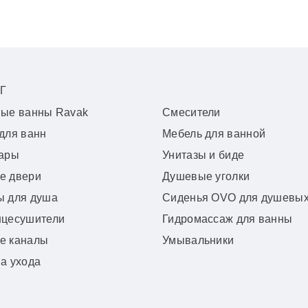
Г
вые ванны Ravak
Смесители
для ванн
Мебель для ванной
уары
Унитазы и биде
е двери
Душевые уголки
ы для душа
Сиденья OVO для душевых
нцесушители
Гидромассаж для ванны
е каналы
Умывальники
а ухода