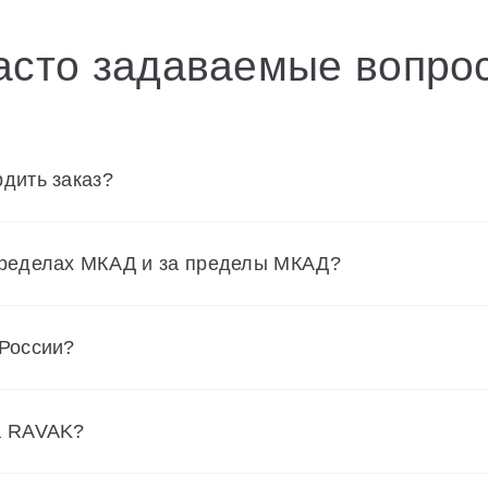
асто задаваемые вопро
дить заказ?
пределах МКАД и за пределы МКАД?
 России?
а RAVAK?