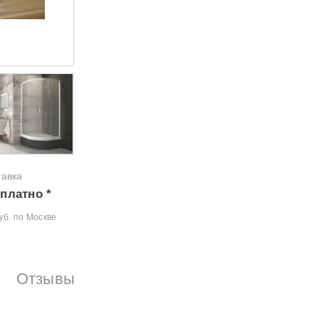
тавка
платно *
уб. по Москве
Отзывы