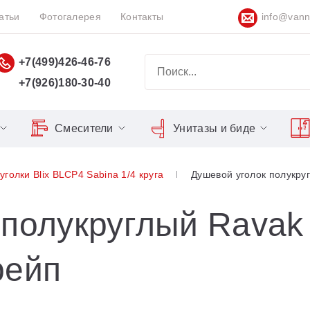
атьи
Фотогалерея
Контакты
info@vann
+7(499)426-46-76
+7(926)180-30-40
Смесители
Унитазы и биде
Classic
Серия Espirit
Кнопки слива
Chrome
голки Blix BLCP4 Sabina 1/4 круга
Душевой уголок полукру
Душевы
Душевые двери
Domino
Серия Flat
Сиденья для унитазов
Cool
Domino Plus
Серия Freedom
Matrix
Умывал
Душевые уголки
полукруглый Ravak 
Formy
Серия LIFE
Nexty
Средств
Поддоны для душа
рейп
Freedom
Серия Neo
Сиденья OVO для душевых
Gentiana
Серия Puri
уголков