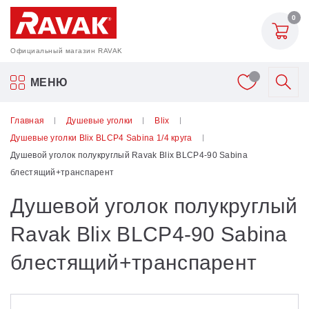
0
Официальный магазин RAVAK
Акриловые ванны Ravak
МЕНЮ
Смесители
Главная
Душевые уголки
Blix
Душевые уголки Blix BLCP4 Sabina 1/4 круга
Шторки для ванн
Душевой уголок полукруглый Ravak Blix BLCP4-90 Sabina
блестящий+транспарент
Мебель для ванной
Душевой уголок полукруглый
Аксессуары
Ravak Blix BLCP4-90 Sabina
блестящий+транспарент
Унитазы и биде
Душевые двери