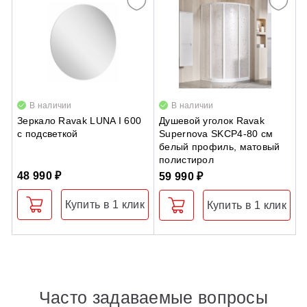
В наличии
В наличии
Зеркало Ravak LUNA I 600
Душевой уголок Ravak
Д
с подсветкой
Supernova SKCP4-80 см
S
белый профиль, матовый
с
полистирол
п
48 990 ₽
59 990 ₽
6
Купить в 1 клик
Купить в 1 клик
Часто задаваемые вопросы