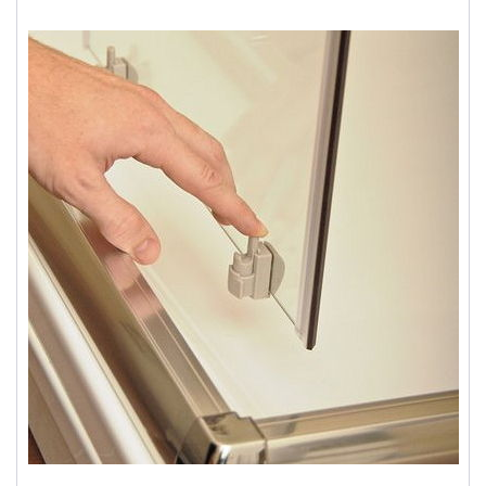
Душевые уголки
Поддоны для душа
Сиденья OVO для душевых уголков
Полотенцесушители
Гидромассаж для ванны
Душевые каналы
Умывальники
Средства ухода