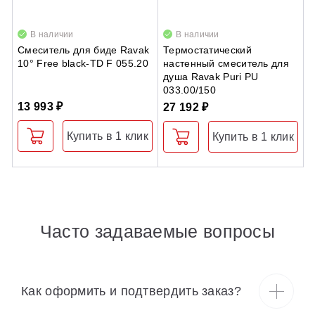
В наличии
В наличии
Смеситель для биде Ravak
Термостатический
А
10° Free black-TD F 055.20
настенный смеситель для
S
душа Ravak Puri PU
033.00/150
13 993 ₽
4
27 192 ₽
Купить в 1 клик
Купить в 1 клик
Часто задаваемые вопросы
Как оформить и подтвердить заказ?