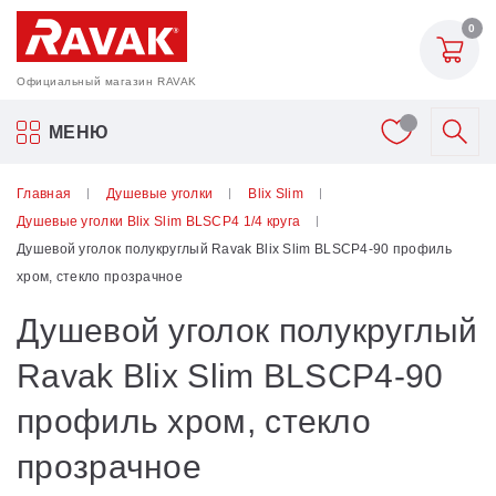
0
Официальный магазин RAVAK
Акриловые ванны Ravak
МЕНЮ
Смесители
Главная
Душевые уголки
Blix Slim
Душевые уголки Blix Slim BLSCP4 1/4 круга
Шторки для ванн
Душевой уголок полукруглый Ravak Blix Slim BLSCP4-90 профиль
хром, стекло прозрачное
Мебель для ванной
Душевой уголок полукруглый
Аксессуары
Ravak Blix Slim BLSCP4-90
профиль хром, стекло
Унитазы и биде
прозрачное
Душевые двери