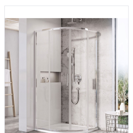
Душевые уголки
Поддоны для душа
Сиденья OVO для душевых уголков
Полотенцесушители
Гидромассаж для ванны
Душевые каналы
Умывальники
Средства ухода