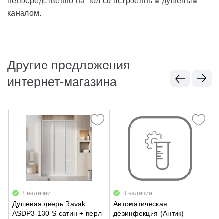
непосредственно на пол со встроенным душевым
каналом.
Другие предложения
интернет-магазина
В наличии
В наличии
Душевая дверь Ravak
Автоматическая
Д
ASDP3-130 S сатин + перл
дезинфекция (Антик)
п