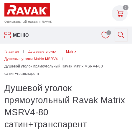
0
Официальный магазин RAVAK
Акриловые ванны Ravak
МЕНЮ
Смесители
Главная
Душевые уголки
Matrix
Душевые уголки Matrix MSRV4
Шторки для ванн
Душевой уголок прямоугольный Ravak Matrix MSRV4-80
сатин+транспарент
Мебель для ванной
Душевой уголок
Аксессуары
прямоугольный Ravak Matrix
MSRV4-80
Унитазы и биде
сатин+транспарент
Душевые двери