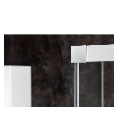
Душевые уголки
Поддоны для душа
Сиденья OVO для душевых уголков
Полотенцесушители
Гидромассаж для ванны
Душевые каналы
Умывальники
Средства ухода