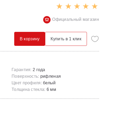
Опорные конструкции для ванн
Смесители с гигиеническим душем
Панели для ванн
Смесители скрытого монтажа
Официальный магазин
Сточные комплекты для ванн
Термостатические
Универсальные декоративные планки
В корзину
Купить в 1 клик
Гарантия:
2 года
Поверхность:
рифленая
Цвет профиля:
белый
Толщина стекла:
6 мм