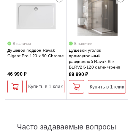
В наличии
В наличии
Душевой поддон Ravak
Душевой уголок
Д
Gigant Pro 120 x 90 Chrome
прямоугольный
S
раздвижной Ravak Blix
с
BLRV2К-120 сатин+грейп
п
46 990 ₽
89 990 ₽
6
Купить в 1 клик
Купить в 1 клик
Часто задаваемые вопросы