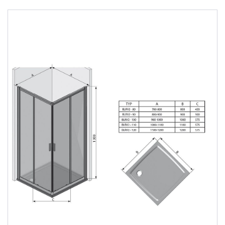
Душевые уголки
Поддоны для душа
Сиденья OVO для душевых уголков
Полотенцесушители
Гидромассаж для ванны
Душевые каналы
Умывальники
Средства ухода