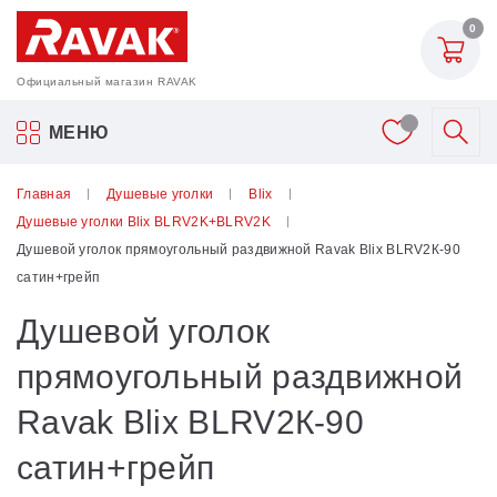
0
Официальный магазин RAVAK
Акриловые ванны Ravak
МЕНЮ
Смесители
Главная
Душевые уголки
Blix
Душевые уголки Blix BLRV2K+BLRV2K
Шторки для ванн
Душевой уголок прямоугольный раздвижной Ravak Blix BLRV2К-90
сатин+грейп
Мебель для ванной
Душевой уголок
Аксессуары
прямоугольный раздвижной
Ravak Blix BLRV2К-90
Унитазы и биде
сатин+грейп
Душевые двери