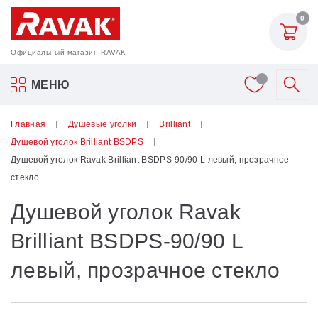
0
Официальный магазин RAVAK
Акриловые ванны Ravak
МЕНЮ
Смесители
Главная
Душевые уголки
Brilliant
Душевой уголок Brilliant BSDPS
Шторки для ванн
Душевой уголок Ravak Brilliant BSDPS-90/90 L левый, прозрачное
стекло
Мебель для ванной
Душевой уголок Ravak
Аксессуары
Brilliant BSDPS-90/90 L
левый, прозрачное стекло
Унитазы и биде
Душевые двери