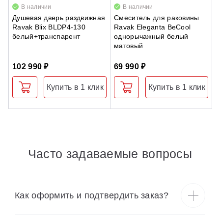
В наличии
В наличии
Душевая дверь раздвижная
Смеситель для раковины
Д
Ravak Blix BLDP4-130
Ravak Eleganta BeCool
д
белый+транспарент
однорычажный белый
п
матовый
с
102 990 ₽
69 990 ₽
3
Купить в 1 клик
Купить в 1 клик
Часто задаваемые вопросы
Как оформить и подтвердить заказ?