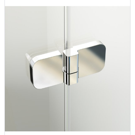
Душевые уголки
Поддоны для душа
Сиденья OVO для душевых уголков
Полотенцесушители
Гидромассаж для ванны
Душевые каналы
Умывальники
Средства ухода