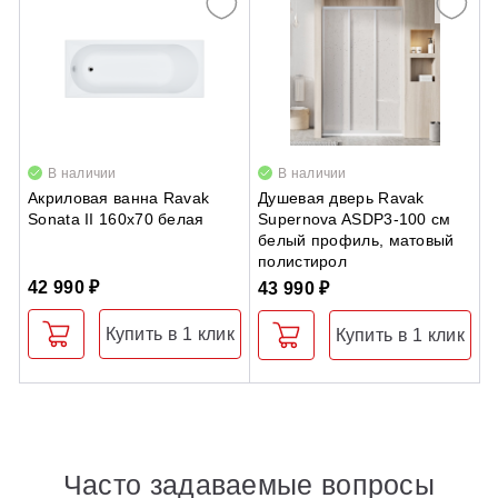
В наличии
В наличии
Акриловая ванна Ravak
Душевая дверь Ravak
Д
Sonata II 160х70 белая
Supernova ASDP3-100 см
S
белый профиль, матовый
б
полистирол
п
42 990 ₽
43 990 ₽
6
Купить в 1 клик
Купить в 1 клик
Часто задаваемые вопросы