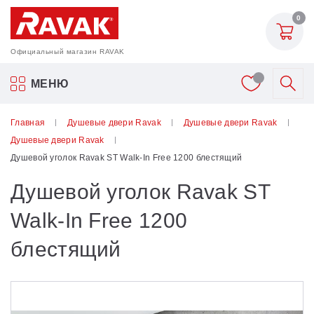
0
Официальный магазин RAVAK
Акриловые ванны Ravak
МЕНЮ
Смесители
Главная
Душевые двери Ravak
Душевые двери Ravak
Душевые двери Ravak
Шторки для ванн
Душевой уголок Ravak ST Walk-In Free 1200 блестящий
Душевой уголок Ravak ST
Мебель для ванной
Walk-In Free 1200
Аксессуары
блестящий
Унитазы и биде
Душевые двери