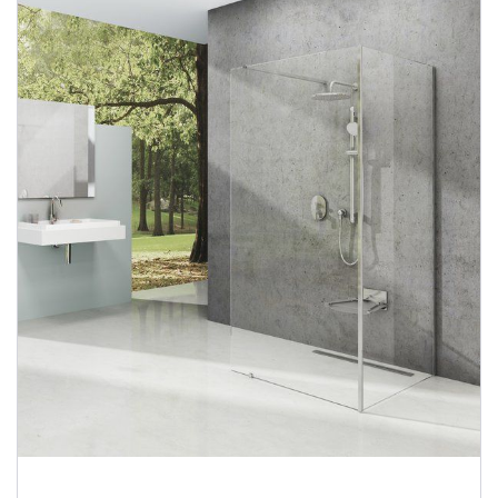
Душевые уголки
Поддоны для душа
Сиденья OVO для душевых уголков
Полотенцесушители
Гидромассаж для ванны
Душевые каналы
Умывальники
Средства ухода