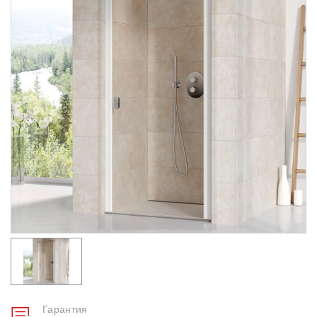
Душевые уголки
Поддоны для душа
Сиденья OVO для душевых уголков
Полотенцесушители
Гидромассаж для ванны
Душевые каналы
Умывальники
Средства ухода
Гарантия