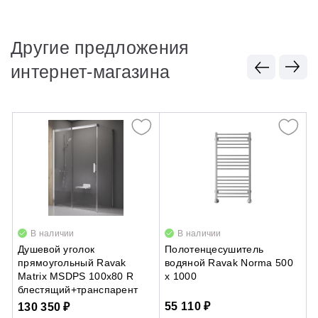
Другие предложения
интернет-магазина
В наличии
В наличии
Душевой уголок
Полотенцесушитель
Д
прямоугольный Ravak
водяной Ravak Norma 500
R
Matrix MSDPS 100х80 R
x 1000
с
блестящий+транспарент
55 110 ₽
7
130 350 ₽