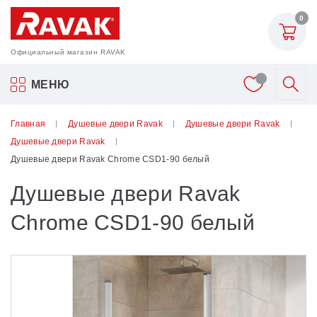
0
Официальный магазин RAVAK
Акриловые ванны Ravak
МЕНЮ
Смесители
Главная
Душевые двери Ravak
Душевые двери Ravak
Душевые двери Ravak
Шторки для ванн
Душевые двери Ravak Chrome CSD1-90 белый
Душевые двери Ravak
Мебель для ванной
Chrome CSD1-90 белый
Аксессуары
Унитазы и биде
Душевые двери