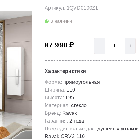
LoveStory II
Серия Solar
Артикул: 1QVD0100Z1
Полотенцесушители
NewDay
Серия Spring
В наличии
Гидромассаж для ванны
Rosa 95
Серия Susan
87 990 ₽
Rosa I
Скрытые части
Rosa II
Характеристики
Форма:
прямоугольная
Ширина:
110
Высота:
195
Материал:
стекло
Бренд:
Ravak
Гарантия:
2 года
Подходит только для:
душевых уголков
Ravak CRV2-110