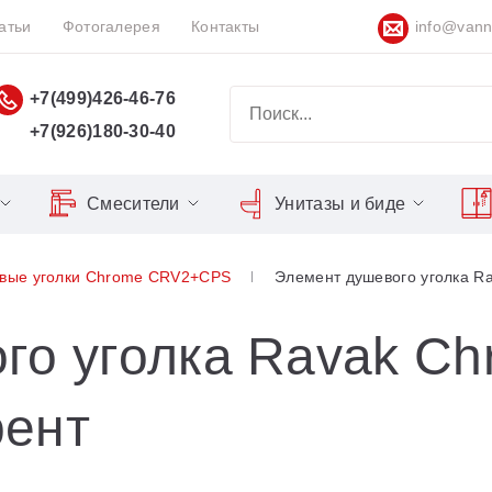
атьи
Фотогалерея
Контакты
info@vann
+7(499)426-46-76
+7(926)180-30-40
Смесители
Унитазы и биде
Classic
Серия Espirit
Кнопки слива
Chrome
вые уголки Chrome CRV2+CPS
Элемент душевого уголка R
Душевы
Душевые двери
Domino
Серия Flat
Сиденья для унитазов
Cool
Domino Plus
Серия Freedom
Matrix
Умывал
Душевые уголки
го уголка Ravak C
Formy
Серия LIFE
Nexty
Средств
Поддоны для душа
рент
Freedom
Серия Neo
Сиденья OVO для душевых
Gentiana
Серия Puri
уголков