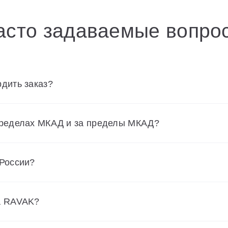
асто задаваемые вопро
дить заказ?
пределах МКАД и за пределы МКАД?
 России?
а RAVAK?