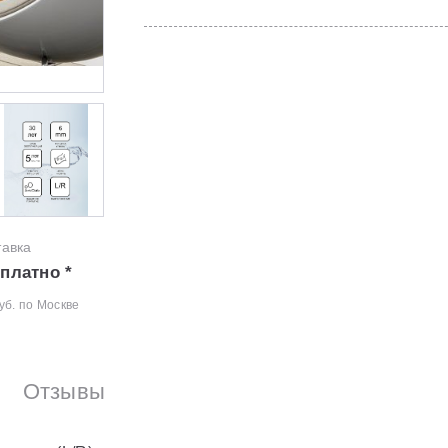
тавка
платно *
уб. по Москве
Отзывы