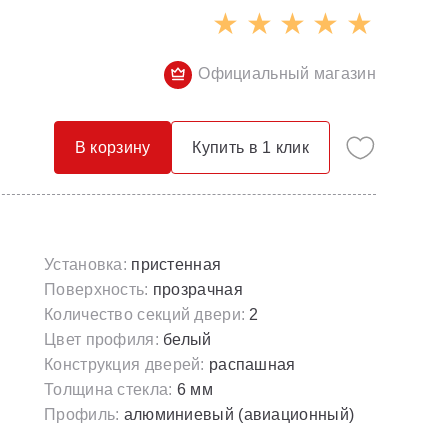
Опорные конструкции для ванн
Смесители с гигиеническим душем
Панели для ванн
Смесители скрытого монтажа
Официальный магазин
Сточные комплекты для ванн
Термостатические
Универсальные декоративные планки
В корзину
Купить в 1 клик
Установка:
пристенная
Поверхность:
прозрачная
Количество секций двери:
2
Цвет профиля:
белый
Конструкция дверей:
распашная
Толщина стекла:
6 мм
Профиль:
алюминиевый (авиационный)