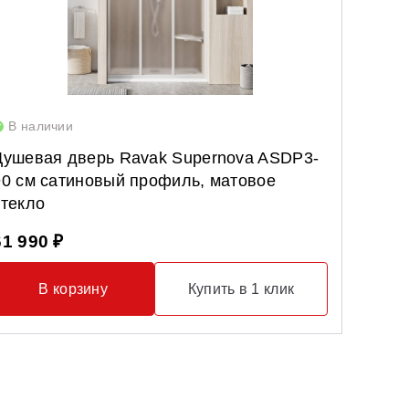
В наличии
В нал
Душевая дверь Ravak Supernova ASDP3-
Душева
90 см сатиновый профиль, матовое
сатин
стекло
94 27
61 990 ₽
В корзину
Купить в 1 клик