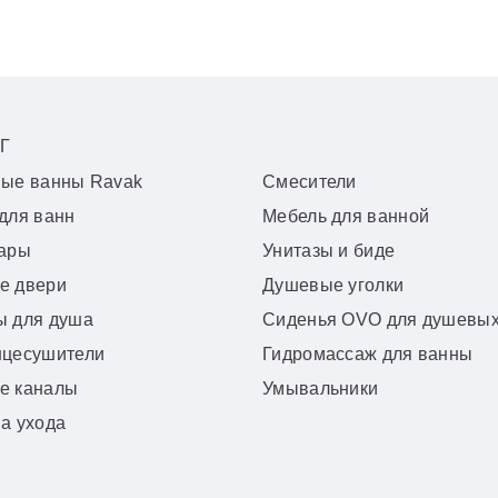
Г
вые ванны Ravak
Смесители
для ванн
Мебель для ванной
уары
Унитазы и биде
е двери
Душевые уголки
ы для душа
Сиденья OVO для душевых
нцесушители
Гидромассаж для ванны
е каналы
Умывальники
а ухода