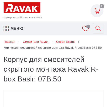
0
Официальный магазин RAVAK
Акриловые ванны Ravak
МЕНЮ
Смесители
Главная
Смесители Ravak
Серия Espirit
Корпус для смесителей скрытого монтажа Ravak R-box Basin 07B.50
Шторки для ванн
Корпус для смесителей
Мебель для ванной
скрытого монтажа Ravak R-
box Basin 07B.50
Аксессуары
Унитазы и биде
Душевые двери