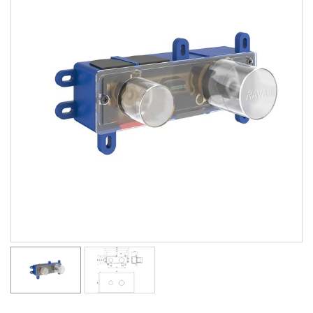
Душевые уголки
Поддоны для душа
Сиденья OVO для душевых уголков
Полотенцесушители
Гидромассаж для ванны
Душевые каналы
Умывальники
Средства ухода