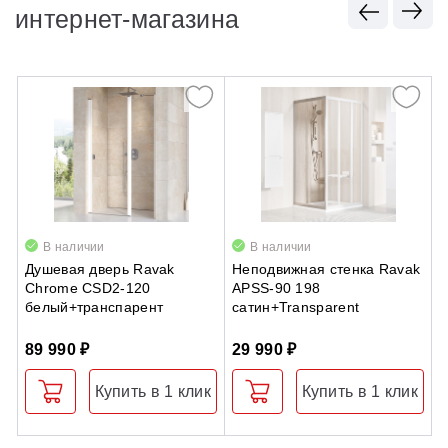
интернет-магазина
В наличии
В наличии
Душевая дверь Ravak
Неподвижная стенка Ravak
Д
Chrome CSD2-120
APSS-90 198
O
белый+транспарент
сатин+Transparent
89 990 ₽
29 990 ₽
5
Купить в 1 клик
Купить в 1 клик