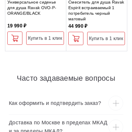
Универсальное сиденье
Смеситель для душа Ravak
Д
для душа Ravak OVO-P-
Espirit встраиваемый 1
P
ORANGE/BLACK
потребитель черный
м
матовый
19 990 ₽
3
44 990 ₽
Купить в 1 клик
Купить в 1 клик
Часто задаваемые вопросы
Как оформить и подтвердить заказ?
Доставка по Москве в пределах МКАД
и за пределы МКАД?