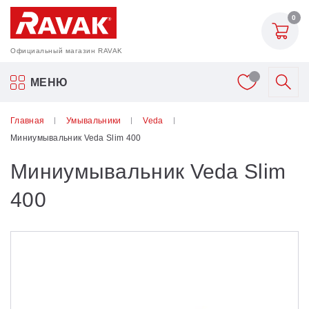
0
Официальный магазин RAVAK
Акриловые ванны Ravak
МЕНЮ
Смесители
Главная
Умывальники
Veda
Миниумывальник Veda Slim 400
Шторки для ванн
Миниумывальник Veda Slim
Мебель для ванной
400
Аксессуары
Унитазы и биде
Душевые двери