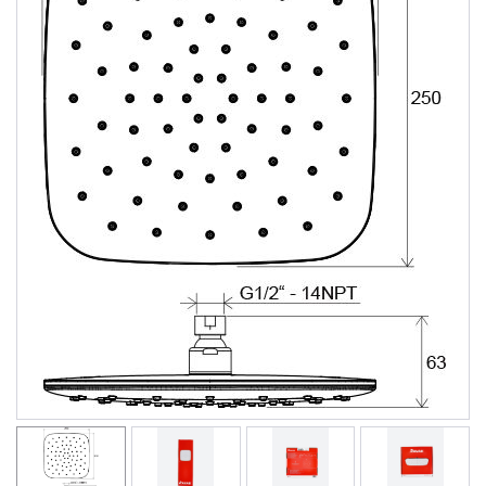
Душевые уголки
Поддоны для душа
Сиденья OVO для душевых уголков
Полотенцесушители
Гидромассаж для ванны
Душевые каналы
Умывальники
Средства ухода