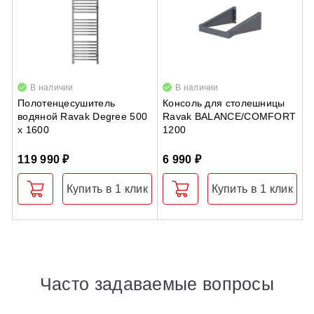
В наличии
В наличии
Полотенцесушитель
Консоль для столешницы
П
водяной Ravak Degree 500
Ravak BALANCE/COMFORT
д
x 1600
1200
1
119 990 ₽
6 990 ₽
3
Купить в 1 клик
Купить в 1 клик
Часто задаваемые вопросы